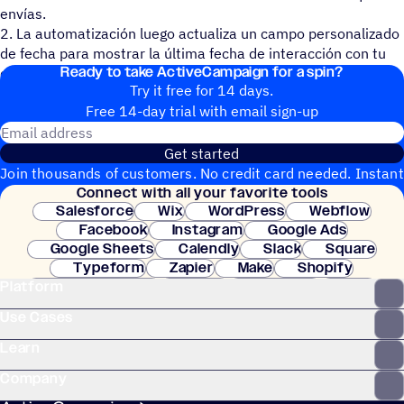
envías.
2. La automatización luego actualiza un campo personalizado
de fecha para mostrar la última fecha de interacción con tu
Ready to take ActiveCampaign for a spin?
correo electrónico.
Try it free for 14 days.
Free 14-day trial with email sign-up
Email address
Get started
Join thousands of customers. No credit card needed. Instant
Connect with all your favorite tools
setup.
Salesforce
Wix
WordPress
Webflow
Facebook
Instagram
Google Ads
Google Sheets
Calendly
Slack
Square
Typeform
Zapier
Make
Shopify
Platform
WooCommerce
Stripe
Mindbody
Clay
Use Cases
Learn
Company