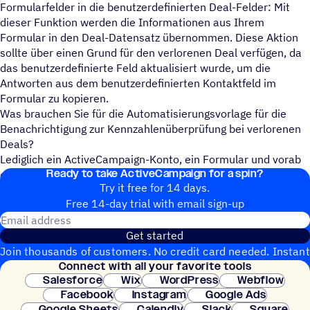
Formularfelder in die benutzerdefinierten Deal-Felder: Mit
dieser Funktion werden die Informationen aus Ihrem
Formular in den Deal-Datensatz übernommen. Diese Aktion
sollte über einen Grund für den verlorenen Deal verfügen, da
das benutzerdefinierte Feld aktualisiert wurde, um die
Antworten aus dem benutzerdefinierten Kontaktfeld im
Formular zu kopieren.
Was brauchen Sie für die Automatisierungsvorlage für die
Benachrichtigung zur Kennzahlenüberprüfung bei verlorenen
Deals?
Lediglich ein ActiveCampaign-Konto, ein Formular und vorab
Ready to take ActiveCampaign for a spin?
erstellte benutzerdefinierte Felder.
Try it free for 14 days.
Free 14-day trial with email sign-up
Email address
Get started
Join thousands of customers. No credit card needed. Instant
Connect with all your favorite tools
setup.
Salesforce
Wix
WordPress
Webflow
Facebook
Instagram
Google Ads
Google Sheets
Calendly
Slack
Square