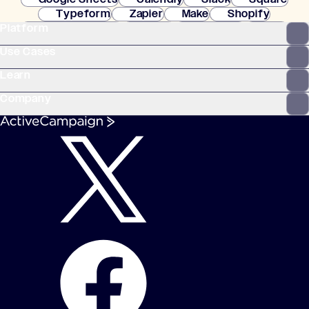
Typeform
Zapier
Make
Shopify
Platform
WooCommerce
Stripe
Mindbody
Clay
Use Cases
Learn
Company