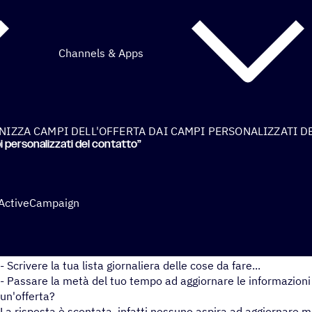
Channels & Apps
NIZZA CAMPI DELL'OFFERTA DAI CAMPI PERSONALIZZATI D
i personalizzati del contatto”
 ActiveCampaign
Se dovessi scegliere, preferiresti:
- Scrivere la tua lista giornaliera delle cose da fare...
- Passare la metà del tuo tempo ad aggiornare le informazioni 
un'offerta?
La risposta è scontata, infatti nessuno aspira ad aggiornare 