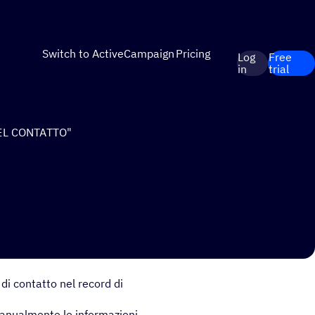
Switch to ActiveCampaign
Pricing
Log
Free
in
trial
EL CONTATTO"
di contatto nel record di
manualmente le informazioni