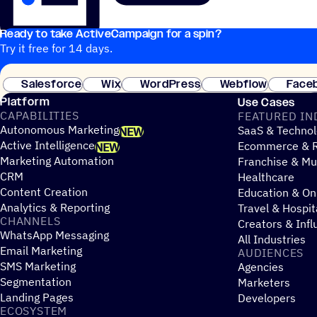
Ready to take ActiveCampaign for a spin?
Try it free for 14 days.
Salesforce
Wix
WordPress
Webflow
Face
Platform
Use Cases
CAPABILITIES
FEATURED IN
Autonomous Marketing
SaaS & Technol
NEW
Active Intelligence
Ecommerce & R
NEW
Marketing Automation
Franchise & Mul
CRM
Healthcare
Content Creation
Education & On
Analytics & Reporting
Travel & Hospit
CHANNELS
Creators & Infl
WhatsApp Messaging
All Industries
Email Marketing
AUDIENCES
SMS Marketing
Agencies
Segmentation
Marketers
Landing Pages
Developers
ECOSYSTEM