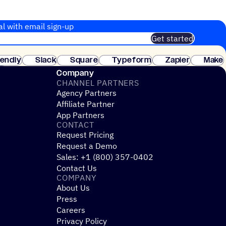
al with email sign-up
Get started
 of customers. No credit card needed. Instant setup.
lendly
Slack
Square
Typeform
Zapier
Make
ay
Company
CHANNEL PARTNERS
Agency Partners
Affiliate Partner
App Partners
CONTACT
Request Pricing
Request a Demo
Sales: +1 (800) 357-0402
Contact Us
COMPANY
About Us
Press
Careers
Privacy Policy