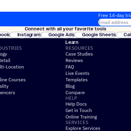
Free 14-day tri
Email address
Connect with all your favorite tools
Join thousands
book
Instagram
Google Ads
Google Sheets
Ca
Shopify
WooCommerce
Stripe
Mindbody
Cl
Learn
DUSTRIES
RESOURCES
ogy
Case Studies
etail
Reviews
ti-Location
FAQ
Live Events
line Courses
Templates
ality
Blog
uencers
Compare
HELP
Help Docs
Get in Touch
Online Training
SERVICES
Explore Services