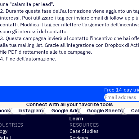
una "calamita per lead".
2. Durante questa fase dell'automazione viene aggiunto un tag 
interessi. Puoi utilizzare i tag per inviare email di follow-up p
contatti. Modifica il tag per riflettere l'argomento dell'incentivo
sono gli interessi del contatto.
3. Questa campagna invierà al contatto l'incentivo che hai offe
alla tua mailing list. Grazie all'integrazione con Dropbox di A
file PDF direttamente alle tue campagne.
4. Fine dell'automazione.
Free 14-day tri
Email address
Connect with all your favorite tools
Join thousands
book
Instagram
Google Ads
Google Sheets
Ca
Shopify
WooCommerce
Stripe
Mindbody
Cl
Learn
DUSTRIES
RESOURCES
ogy
Case Studies
etail
Reviews