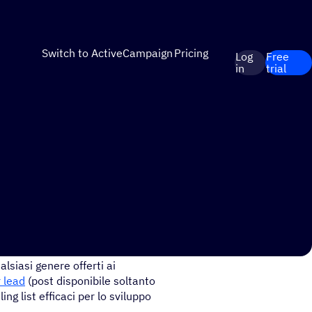
Switch to ActiveCampaign
Pricing
Log
Free
in
trial
a mailing list?
alsiasi genere offerti ai
 lead
(post disponibile soltanto
ng list efficaci per lo sviluppo