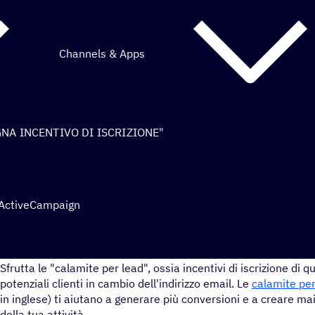
Channels & Apps
NA INCENTIVO DI ISCRIZIONE"
 ActiveCampaign
Non sai come fare per convincere le persone a iscriversi alla tu
Sfrutta le "calamite per lead", ossia incentivi di iscrizione di qu
potenziali clienti in cambio dell'indirizzo email. Le
calamite per
in inglese) ti aiutano a generare più conversioni e a creare maili
della tua attività.