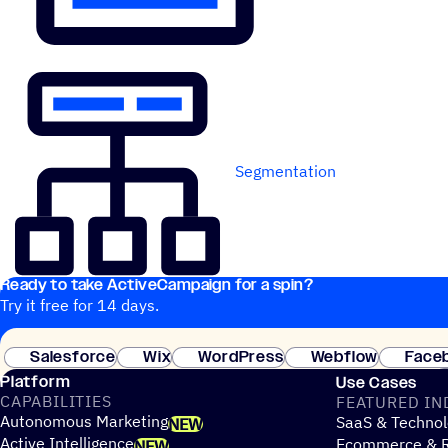
Segmentation
Ready to take ActiveCampaign for a spin?
Try it free for 14 days.
Salesforce
Wix
WordPress
Webflow
Face
Platform
Use Cases
CAPABILITIES
FEATURED IN
Autonomous Marketing
SaaS & Technol
NEW
Active Intelligence
Ecommerce & R
NEW