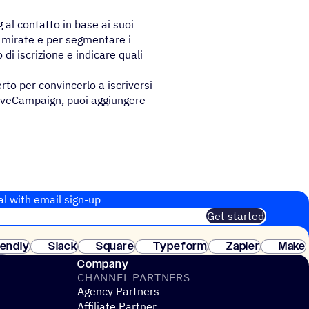
al contatto in base ai suoi
iù mirate e per segmentare i
 di iscrizione e indicare quali
rto per convincerlo a iscriversi
ctiveCampaign, puoi aggiungere
al with email sign-up
Get started
 of customers. No credit card needed. Instant setup.
lendly
Slack
Square
Typeform
Zapier
Make
ay
Company
CHANNEL PARTNERS
Agency Partners
Affiliate Partner