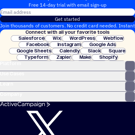
Free 14-day trial with email sign-up
Email address
Get started
Join thousands of customers. No credit card needed. Instant
Connect with all your favorite tools
setup.
Salesforce
Wix
WordPress
Webflow
Facebook
Instagram
Google Ads
Google Sheets
Calendly
Slack
Square
Typeform
Zapier
Make
Shopify
Platform
WooCommerce
Stripe
Mindbody
Clay
Use Cases
Learn
Company