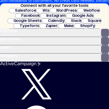
Join thousands of customers. No credit card needed. Instant
Connect with all your favorite tools
setup.
Salesforce
Wix
WordPress
Webflow
Facebook
Instagram
Google Ads
Google Sheets
Calendly
Slack
Square
Typeform
Zapier
Make
Shopify
Platform
WooCommerce
Stripe
Mindbody
Clay
Use Cases
Learn
Company