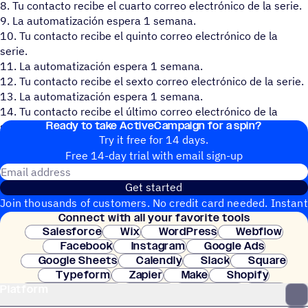
8. Tu contacto recibe el cuarto correo electrónico de la serie.
9. La automatización espera 1 semana.
10. Tu contacto recibe el quinto correo electrónico de la
serie.
11. La automatización espera 1 semana.
12. Tu contacto recibe el sexto correo electrónico de la serie.
13. La automatización espera 1 semana.
14. Tu contacto recibe el último correo electrónico de la
Ready to take ActiveCampaign for a spin?
serie.
Try it free for 14 days.
Free 14-day trial with email sign-up
Email address
Get started
Join thousands of customers. No credit card needed. Instant
Connect with all your favorite tools
setup.
Salesforce
Wix
WordPress
Webflow
Facebook
Instagram
Google Ads
Google Sheets
Calendly
Slack
Square
Typeform
Zapier
Make
Shopify
Platform
WooCommerce
Stripe
Mindbody
Clay