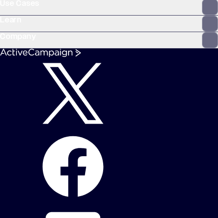
Use Cases
Learn
Company