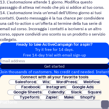
13. L'automazione attende 1 giorno. Modifica questo
passaggio di attesa nel modo che più si addice al tuo corso.
14. L'automazione invia un'email dell'Ultimo giorno ai tuoi
contatti. Questo messaggio è la tua chance per condividere
una call-to-action o un'offerta al termine della tua serie di
email sul corso. Incoraggia i contatti a iscriversi a un altro
corso, oppure condividi uno sconto su un prodotto o servizio
collegato.
Ready to take ActiveCampaign for a spin?
15. L'automazione termina.
Try it free for 14 days.
Free 14-day trial with email sign-up
Email address
Get started
Join thousands of customers. No credit card needed. Instant
Connect with all your favorite tools
setup.
Salesforce
Wix
WordPress
Webflow
Facebook
Instagram
Google Ads
Google Sheets
Calendly
Slack
Square
Typeform
Zapier
Make
Shopify
Platform
WooCommerce
Stripe
Mindbody
Clay