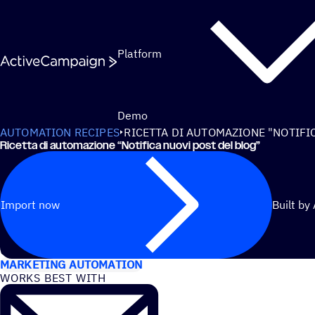
Skip to content
Platform
Demo
AUTOMATION RECIPES
RICETTA DI AUTOMAZIONE "NOTIFI
Ricetta di automazione
“
Notifica nuovi post del blog”
Import now
Built by
USE CASES
MARKETING AUTOMATION
WORKS BEST WITH