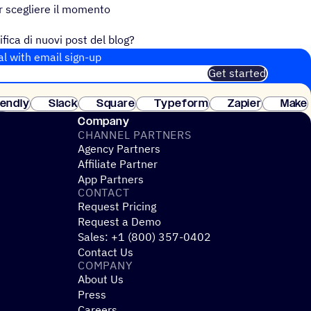
 scegliere il momento
ifica di nuovi post del blog?
ntatti segmentato!
al with email sign-up
Get started
 of customers. No credit card needed. Instant setup.
lendly
Slack
Square
Typeform
Zapier
Make
ay
Company
CHANNEL PARTNERS
Agency Partners
Affiliate Partner
App Partners
CONTACT
Request Pricing
Request a Demo
Sales: +1 (800) 357-0402
Contact Us
COMPANY
About Us
Press
Careers