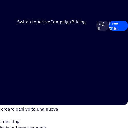
Switch to ActiveCampaign
Pricing
Log
Free
in
trial
on gli iscritti alla mailing list?
 creare ogni volta una nuova
t del blog.
og invia automaticamente