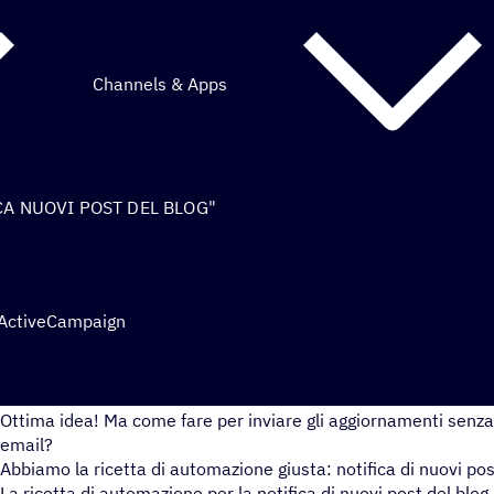
Channels & Apps
CA NUOVI POST DEL BLOG"
 ActiveCampaign
Hai pubblicato un post brillante sul blog e desideri condividerlo c
Ottima idea! Ma come fare per inviare gli aggiornamenti senza
email?
Abbiamo la ricetta di automazione giusta: notifica di nuovi pos
La ricetta di automazione per la notifica di nuovi post del bl