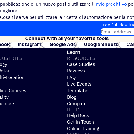
pubblicazione di un nuovo post o utilizzare l'
invio predittivo
per
migliore.
Cosa ti serve per utilizzare la ricetta di automazione per la not
Il tuo account ActiveCampaign, un feed RSS e un elenco di co
Free 14-day tri
Email address
Connect with all your favorite tools
Join thousands
book
Instagram
Google Ads
Google Sheets
Ca
Shopify
WooCommerce
Stripe
Mindbody
Cl
Learn
DUSTRIES
RESOURCES
ogy
Case Studies
etail
Reviews
ti-Location
FAQ
Live Events
line Courses
Templates
ality
Blog
uencers
Compare
HELP
Help Docs
Get in Touch
Online Training