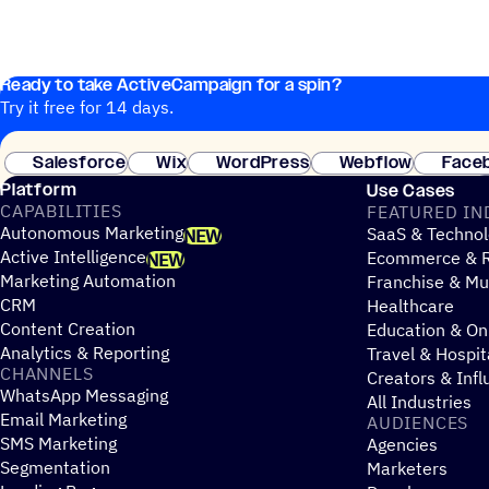
Ready to take ActiveCampaign for a spin?
Try it free for 14 days.
Salesforce
Wix
WordPress
Webflow
Face
Platform
Use Cases
CAPABILITIES
FEATURED IN
Autonomous Marketing
SaaS & Technol
NEW
Active Intelligence
Ecommerce & R
NEW
Marketing Automation
Franchise & Mul
CRM
Healthcare
Content Creation
Education & On
Analytics & Reporting
Travel & Hospit
CHANNELS
Creators & Infl
WhatsApp Messaging
All Industries
Email Marketing
AUDIENCES
SMS Marketing
Agencies
Segmentation
Marketers