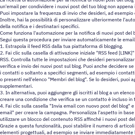
un'email per condividere i nuovi post del tuo blog non appena 
Puoi impostare la frequenza di invio che desideri, ad esempio 
Inoltre, hai la possibilità di personalizzare ulteriormente l'a
della notifica e i destinatari specifici.
Come funziona l'automazione per la notifica di nuovi post del 
Segui questa procedura per inviare automaticamente le email d
1. Estrapola il feed RSS dalla tua piattaforma di blogging.
2. Fai clic sulla casella di attivazione iniziale "RSS feed [LINK]" 
RSS. Controlla tutte le impostazioni che desideri personalizza
verifica e invio dei nuovi post sul blog. Puoi anche decidere se i
i contatti o soltanto a specifici segmenti, ad esempio i contatti
o presenti nell'elenco "Membri del blog". Se lo desideri, puoi 
supplementari.
3. In alternativa, puoi aggiungere gli iscritti al blog a un elenco
creare una condizione che verifica se un contatto è incluso in 
4. Fai clic sulla casella "Invia email con nuovo post del blog" 
email" per creare la campagna. Personalizza l'aspetto in base 
utilizzare un blocco del contenuto RSS affinché i nuovi post de
Grazie a questa funzionalità, puoi stabilire il numero di articoli
elementi progettuali, ad esempio se inviare immediatamente l