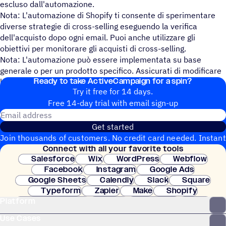
escluso dall'automazione.
Nota: L'automazione di Shopify ti consente di sperimentare
diverse strategie di cross-selling eseguendo la verifica
dell'acquisto dopo ogni email. Puoi anche utilizzare gli
obiettivi per monitorare gli acquisti di cross-selling.
Nota: L'automazione può essere implementata su base
generale o per un prodotto specifico. Assicurati di modificare
Ready to take ActiveCampaign for a spin?
le condizioni di conseguenza.
Try it free for 14 days.
Free 14-day trial with email sign-up
Email address
Get started
Join thousands of customers. No credit card needed. Instant
Connect with all your favorite tools
setup.
Salesforce
Wix
WordPress
Webflow
Facebook
Instagram
Google Ads
Google Sheets
Calendly
Slack
Square
Typeform
Zapier
Make
Shopify
Platform
WooCommerce
Stripe
Mindbody
Clay
Use Cases