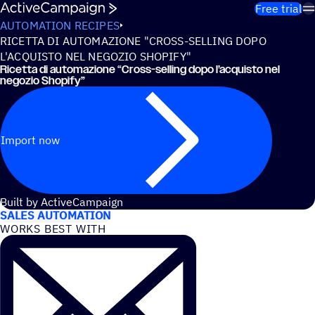
Skip to content
Free trial
AUTOMATION RECIPES
RICETTA DI AUTOMAZIONE "CROSS-SELLING DOPO
L'ACQUISTO NEL NEGOZIO SHOPIFY"
Ricetta di automazione
“
Cross-selling dopo l’acquisto nel
negozio Shopify”
Import now
USE CASES
Built by ActiveCampaign
SALES AUTOMATION
WORKS BEST WITH