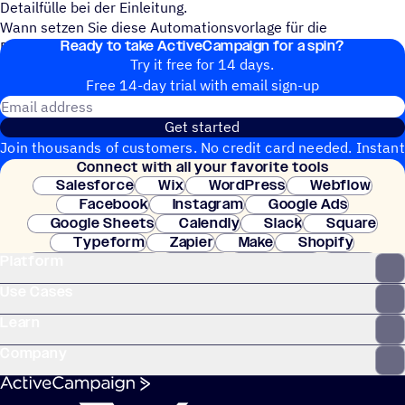
Detailfülle bei der Einleitung.
Wann setzen Sie diese Automationsvorlage für die
Ready to take ActiveCampaign for a spin?
Begrüßungsserie ein?
Try it free for 14 days.
Free 14-day trial with email sign-up
Email address
Get started
Join thousands of customers. No credit card needed. Instant
Connect with all your favorite tools
setup.
Salesforce
Wix
WordPress
Webflow
Facebook
Instagram
Google Ads
Google Sheets
Calendly
Slack
Square
Typeform
Zapier
Make
Shopify
Platform
WooCommerce
Stripe
Mindbody
Clay
Use Cases
Learn
Company