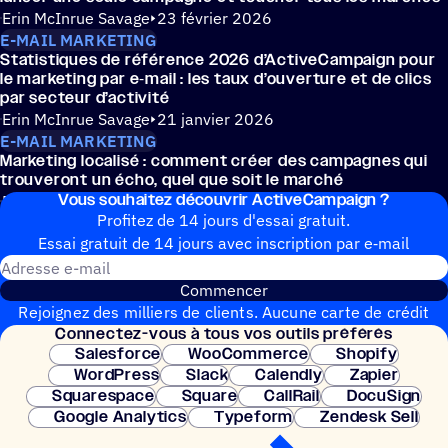
Erin McInrue Savage
23 février 2026
E-MAIL MARKETING
Statis­tiques de réfé­rence 2026 d’ActiveCampaign pour
le marke­ting par e‑mail : les taux d’ouverture et de clics
par secteur d’activité
Erin McInrue Savage
21 janvier 2026
E-MAIL MARKETING
Marke­ting loca­lisé : comment créer des campagnes qui
trou­ve­ront un écho, quel que soit le marché
Vous souhai­tez découvrir ActiveCampaign ?
Erin McInrue Savage
13 novembre 2025
Profitez de 14 jours d'essai gratuit.
Essai gratuit de 14 jours avec inscrip­tion par e‑mail
Adresse e-mail
Commencer
Rejoignez des milliers de clients. Aucune carte de crédit
Connec­tez-vous à tous vos outils préférés
nécessaire. Configuration instantanée.
Salesforce
WooCommerce
Shopify
WordPress
Slack
Calendly
Zapier
Squarespace
Square
CallRail
DocuSign
Google Analytics
Typeform
Zendesk Sell