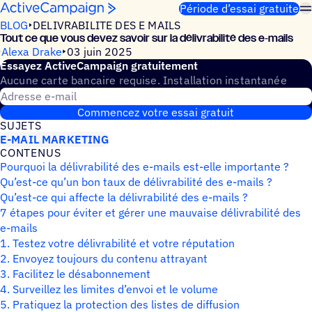
Passer au contenu
Période d’essai gratuite
BLOG
DELIVRABILITE DES E MAILS
Tout ce que vous devez savoir sur la déli­vra­bi­lité des e‑mails
Alexa Drake
03 juin 2025
Essayez ActiveCampaign gratuitement
Aucune carte bancaire requise. Installation instantanée
Adresse e-mail
Commencez votre essai gratuit
SUJETS
E-MAIL MARKETING
CONTE­NUS
Pourquoi la délivrabilité des e-mails est-elle importante ?
Qu’est-ce qu’un bon taux de délivrabilité des e-mails ?
Qu’est-ce qui affecte la délivrabilité des e-mails ?
7 étapes pour éviter et gérer une mauvaise délivrabilité des
e-mails
1. Testez votre délivrabilité et votre réputation
2. Envoyez toujours du contenu attrayant
3. Facilitez le désabonnement
4. Surveillez les limites d’envoi et le volume
5. Pratiquez la protection des listes de diffusion