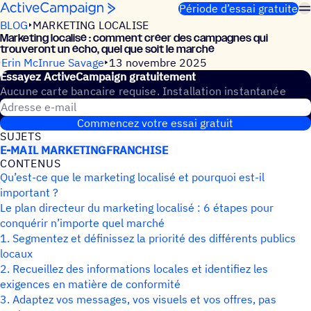
Passer au contenu
Période d’essai gratuite
BLOG
MARKETING LOCALISE
Marke­ting loca­lisé : comment créer des campagnes qui
trou­ve­ront un écho, quel que soit le marché
Erin McInrue Savage
13 novembre 2025
Essayez ActiveCampaign gratuitement
Aucune carte bancaire requise. Installation instantanée
Adresse e-mail
Commencez votre essai gratuit
SUJETS
E-MAIL MARKETING
FRANCHISE
CONTE­NUS
Qu’est-ce que le marketing localisé et pourquoi est-il
important ?
Le plan directeur du marketing localisé : 6 étapes pour
conquérir n’importe quel marché
1. Segmentez et définissez la priorité des différents publics
locaux
2. Recueillez des informations locales et identifiez les
exigences en matière de conformité
3. Adaptez vos messages, vos visuels et vos offres, pas