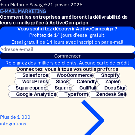
Erin McInrue Savage
21 janvier 2026
E-MAIL MARKETING
Comment les entre­prises améliorent la déli­vra­bi­lité de
leurs e‑mails grâce à ActiveCampaign
Vous souhai­tez découvrir ActiveCampaign ?
Erin McInrue Savage
05 novembre 2025
Profitez de 14 jours d'essai gratuit.
Essai gratuit de 14 jours avec inscrip­tion par e‑mail
Adresse e-mail
Commencer
Rejoignez des milliers de clients. Aucune carte de crédit
Connec­tez-vous à tous vos outils préférés
nécessaire. Configuration instantanée.
Salesforce
WooCommerce
Shopify
WordPress
Slack
Calendly
Zapier
Squarespace
Square
CallRail
DocuSign
Google Analytics
Typeform
Zendesk Sell
Plus de 1 000
intégrations