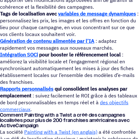
cohérence et la flexibilité des campagnes.
Tags de localisation avec
variables de message dynamiques
:
personnalisez les prix, les images et les offres en fonction du
lieu pour chaque campagne, en vous concentrant sur ce que
vos clients locaux souhaitent voir.
Génération de contenu alimentée par l’IA
: adaptez
rapidement vos messages aux nouveaux marchés.
Intégration SOCi
pour booster le référencement local
:
améliorez la visibilité locale et l’engagement régional en
synchronisant automatiquement les mises à jour des fiches
établissement locales sur l’ensemble des modèles d’e-mails
des franchises.
Rapports personnalisés
qui consolident les analyses par
emplacement
: suivez facilement le ROI grâce à des tableaux
de bord personnalisables en temps réel et à
des objectifs
commerciaux
.
Comment Pain­ting with a Twist a créé des campagnes
loca­li­sées pour plus de 200 fran­chises améri­caines avec
ActiveCampaign
La société
Painting with a Twist (en anglais)
a été confrontée
à un défi de localisation classique : maintenir la cohérence de