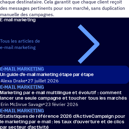
chaque destinataire. Cela garantit que chaque client reçoit
des messages pertinents pour son marché, sans duplication
manuelle des campagnes.
E‑mail marke­ting
Tous les articles de
e-mail marketing
E-MAIL MARKETING
Un guide d’e‑mail marke­ting étape par étape
Alexa Drake
27 juillet 2026
E-MAIL MARKETING
Marke­ting par e‑mail multi­lingue et évolu­tif : comment
lancer une seule campagne et toucher tous les marchés
Erin McInrue Savage
23 février 2026
E-MAIL MARKETING
Statis­tiques de réfé­rence 2026 d’ActiveCampaign pour
le marke­ting par e‑mail : les taux d’ouverture et de clics
par secteur d’activité