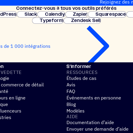
Rejoignez des m
Connec­tez-vous à tous vos outils préférés
Configuration 
dPress
Slack
Calendly
Zapier
Squarespace
Typeform
Zendesk Sell
us de 1 000 intégrations
on
S’informer
 VEDETTE
RESSOURCES
logie
Études de cas
 commerce de détail
Avis
anté
FAQ
urs en ligne
Événements en personne
ique
Blog
fluenceurs
Modèles
AIDE
stries
Documentation d’aide
Envoyer une demande d’aide