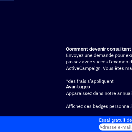
Comment devenir consultant c
Envoyez une demande pour exa
passez avec succès l’examen d
ActiveCampaign. Vous êtes main
*des frais s’appliquent
Avan­tages
Apparaissez dans notre annuair
Affichez des badges personnal
Des opportunités de marketing
Essai gratuit de
Adresse e-mail