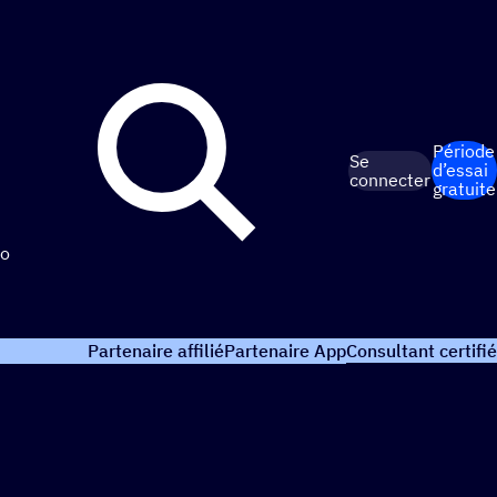
Période
Se
d’essai
connecter
gratuite
o
Partenaire affilié
Partenaire App
Consultant certifié