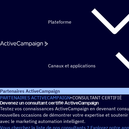
Passer au contenu
Plateforme
Canaux et applications
Partenaires ActiveCampaign
PARTENAIRES ACTIVECAMPAIGN
CONSULTANT CERTIFIÉ
Devenez un consul­tant certifié ActiveCampaign
Testez vos connaissances ActiveCampaign en devenant consulta
nouvelles occasions de démontrer votre expertise et soutenir
avec le marketing automation intelligent.
Vous cherchez la liste de nos consultants ? Explorez notre ann