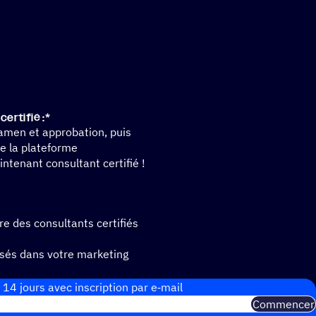
ertifié :*
men et approbation, puis
e la plateforme
tenant consultant certifié !
e des consultants certifiés
isés dans votre marketing
 inégalées
 14 jours avec inscrip­tion par e‑mail
Commencer