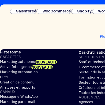
Salesforce
WooCommerce
Shopify
Wor
Pl
Plateforme
Cas d’utilisati
CAPA­CI­TÉS
SECTEURS EN
Marketing autonome
SaaS et techno
NOUVEAUTÉ
Active Intelligence
E-commerce et
NOUVEAUTÉ
Marketing Automation
Secteur de la s
CRM
Formation et co
Création de contenu
Secteur tourist
Analyses et rapports
Créateurs et in
CANAUX
Toutes les indu
Messagerie WhatsApp
AUDIENCES
Marketing par e-mail
Agences