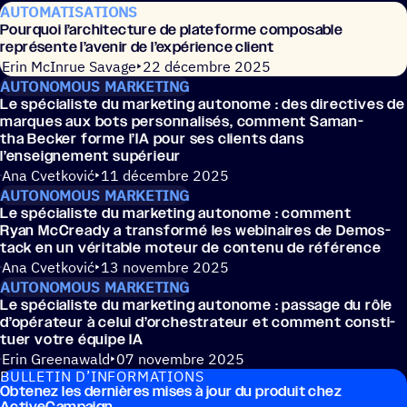
AUTOMATISATIONS
Pour­quoi l’architecture de plate­forme compo­sable
repré­sente l’avenir de l’expérience client
Erin McInrue Savage
22 décembre 2025
AUTONOMOUS MARKETING
Le spécia­liste du marke­ting auto­nome : des direc­tives de
marques aux bots person­na­li­sés, comment Saman­
tha Becker forme l’IA pour ses clients dans
l’enseignement supérieur
Ana Cvetković
11 décembre 2025
AUTONOMOUS MARKETING
Le spécia­liste du marke­ting auto­nome : comment
Ryan McCready a trans­formé les webi­naires de Demos­
tack en un véri­table moteur de contenu de référence
Ana Cvetković
13 novembre 2025
AUTONOMOUS MARKETING
Le spécia­liste du marke­ting auto­nome : passage du rôle
d’opérateur à celui d’orchestrateur et comment consti­
tuer votre équipe IA
Erin Greenawald
07 novembre 2025
BULLE­TIN D’INFORMATIONS
Obtenez les dernières mises à jour du produit chez