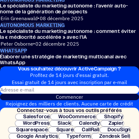
Le spécia­liste du marke­ting auto­nome : l’avenir auto­
nome de la géné­ra­tion de prospects
Erin Greenawald
08 décembre 2025
AUTONOMOUS MARKETING
Le spécia­liste du marke­ting auto­nome : comment éviter
la « médio­crité accé­lé­rée » avec l’IA
Peter Osborne
02 décembre 2025
WHATSAPP
Élabo­rer une stra­té­gie de marke­ting multi­ca­nal avec
WhatsApp
Vous souhai­tez découvrir ActiveCampaign ?
Katherine Kim
30 juin 2025
Profitez de 14 jours d'essai gratuit.
Essai gratuit de 14 jours avec inscrip­tion par e‑mail
Adresse e-mail
Commencer
Rejoignez des milliers de clients. Aucune carte de crédit
Connec­tez-vous à tous vos outils préférés
nécessaire. Configuration instantanée.
Salesforce
WooCommerce
Shopify
WordPress
Slack
Calendly
Zapier
Squarespace
Square
CallRail
DocuSign
Google Analytics
Typeform
Zendesk Sell