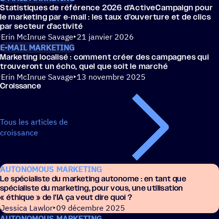
Statis­tiques de réfé­rence 2026 d’ActiveCampaign pour
le marke­ting par e‑mail : les taux d’ouverture et de clics
par secteur d’activité
Erin McInrue Savage
21 janvier 2026
E-MAIL MARKETING
Marke­ting loca­lisé : comment créer des campagnes qui
trou­ve­ront un écho, quel que soit le marché
Erin McInrue Savage
13 novembre 2025
Crois­sance
Tous les articles de
croissance
AUTONOMOUS MARKETING
Le spécia­liste du marke­ting auto­nome : en tant que
spécia­liste du marke­ting, pour vous, une utili­sa­tion
« éthique » de l’IA ça veut dire quoi ?
Jessica Lawlor
09 décembre 2025
AUTONOMOUS MARKETING