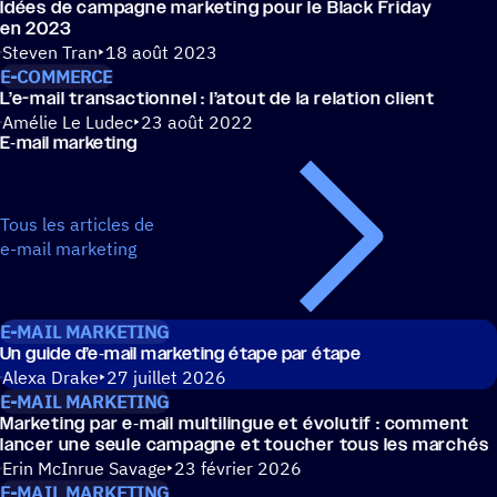
Idées de campagne marke­ting pour le Black Friday
en 2023
Steven Tran
18 août 2023
E-COMMERCE
L’e-mail tran­sac­tion­nel : l’atout de la relation client
Amélie Le Ludec
23 août 2022
E‑mail marke­ting
Tous les articles de
e-mail marketing
E-MAIL MARKETING
Un guide d’e‑mail marke­ting étape par étape
Alexa Drake
27 juillet 2026
E-MAIL MARKETING
Marke­ting par e‑mail multi­lingue et évolu­tif : comment
lancer une seule campagne et toucher tous les marchés
Erin McInrue Savage
23 février 2026
E-MAIL MARKETING