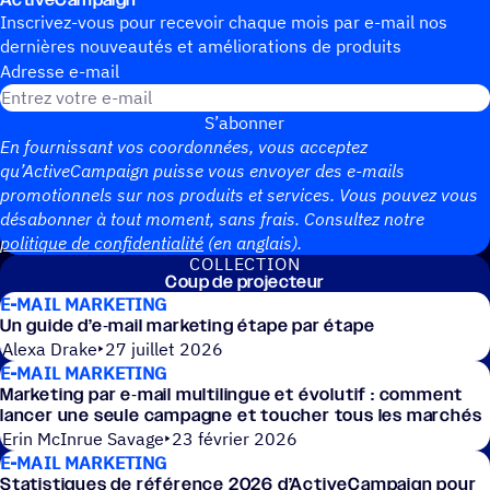
ActiveCampaign
Inscrivez-vous pour recevoir chaque mois par e-mail nos
dernières nouveautés et améliorations de produits
Adresse e-mail
S’abonner
En fournissant vos coordonnées, vous acceptez
qu’ActiveCampaign puisse vous envoyer des e-mails
promotionnels sur nos produits et services. Vous pouvez vous
désabonner à tout moment, sans frais. Consultez notre
politique de confidentialité
(en anglais).
COLLEC­TION
Coup de projecteur
E-MAIL MARKETING
Un guide d’e‑mail marke­ting étape par étape
Alexa Drake
27 juillet 2026
E-MAIL MARKETING
Marke­ting par e‑mail multi­lingue et évolu­tif : comment
lancer une seule campagne et toucher tous les marchés
Erin McInrue Savage
23 février 2026
E-MAIL MARKETING
Statis­tiques de réfé­rence 2026 d’ActiveCampaign pour