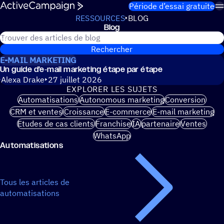
Passer au contenu
Période d’essai gratuite
RESSOURCES
BLOG
Blog
Blog
Rechercher dans le blog ActiveCampaign
Rechercher
E-MAIL MARKETING
Un guide d’e‑mail marke­ting étape par étape
Alexa Drake
27 juillet 2026
EXPLO­RER LES SUJETS
Automatisations
Autonomous marketing
Conversion
CRM et ventes
Croissance
E-commerce
E-mail marketing
Etudes de cas clients
Franchise
IA
partenaire
Ventes
WhatsApp
Auto­ma­ti­sa­tions
Tous les articles de
automatisations