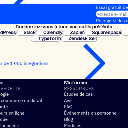
Essai gratuit de
Adresse e-mail
Rejoignez des m
Connec­tez-vous à tous vos outils préférés
Configuration 
dPress
Slack
Calendly
Zapier
Squarespace
Typeform
Zendesk Sell
us de 1 000 intégrations
on
S’informer
 VEDETTE
RESSOURCES
logie
Études de cas
 commerce de détail
Avis
anté
FAQ
urs en ligne
Événements en personne
ique
Blog
fluenceurs
Modèles