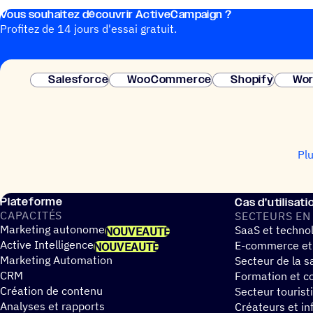
Vous souhai­tez découvrir ActiveCampaign ?
Profitez de 14 jours d'essai gratuit.
Salesforce
WooCommerce
Shopify
Wor
Pl
Plateforme
Cas d’utilisati
CAPA­CI­TÉS
SECTEURS EN
Marketing autonome
SaaS et techno
NOUVEAUTÉ
Active Intelligence
E-commerce et
NOUVEAUTÉ
Marketing Automation
Secteur de la s
CRM
Formation et co
Création de contenu
Secteur tourist
Analyses et rapports
Créateurs et in