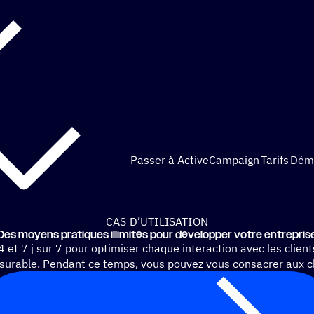
Passer à ActiveCampaign
Tarifs
Dém
CAS D’UTILISATION
Des moyens pratiques illi­mi­tés pour déve­lop­per votre entrepris
24 et 7 j sur 7 pour optimiser chaque interaction avec les clien
surable. Pendant ce temps, vous pouvez vous consacrer aux c