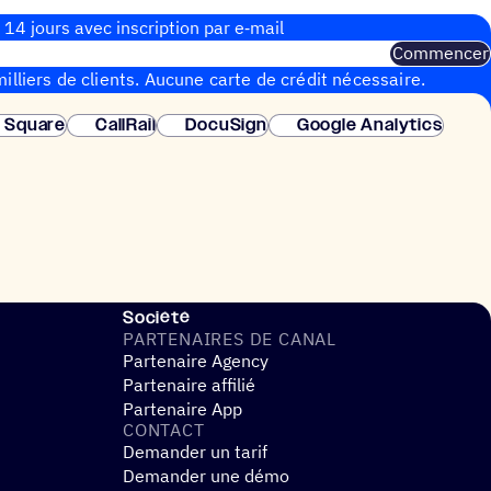
 14 jours avec inscrip­tion par e‑mail
Commencer
illiers de clients. Aucune carte de crédit nécessaire.
instantanée.
Square
CallRail
DocuSign
Google Analytics
Société
PARTE­NAIRES DE CANAL
Partenaire Agency
Partenaire affilié
Partenaire App
CONTACT
Demander un tarif
Demander une démo