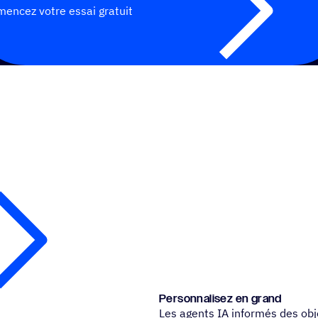
encez votre essai gratuit
Person­na­li­sez en grand
Les agents IA informés des obje