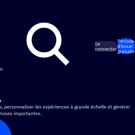
Période
Se
d’essai
connecter
gratuite
o
e
ts, personnaliser les expériences à grande échelle et générer
hoses importantes.