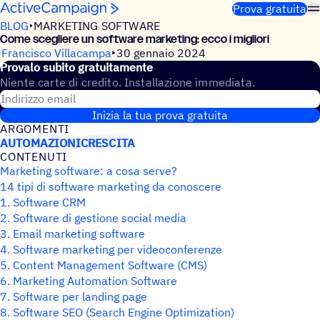
Salta al contenuto
Prova gratuita
BLOG
MARKETING SOFTWARE
Come scegliere un soft­ware marke­ting: ecco i migliori
Francisco Villacampa
30 gennaio 2024
Provalo subito gratuitamente
Niente carte di credito. Installazione immediata.
Indirizzo email
Inizia la tua prova gratuita
ARGO­MENTI
AUTOMAZIONI
CRESCITA
CONTE­NUTI
Marketing software: a cosa serve?
14 tipi di software marketing da conoscere
1. Software CRM
2. Software di gestione social media
3. Email marketing software
4. Software marketing per videoconferenze
5. Content Management Software (CMS)
6. Marketing Automation Software
7. Software per landing page
8. Software SEO (Search Engine Optimization)