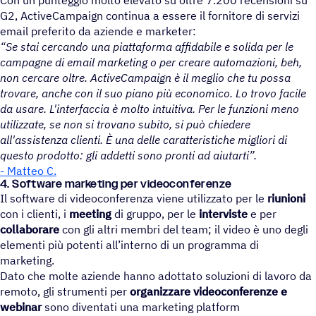
Con un punteggio molto elevato su oltre 7.200 recensioni su
G2, ActiveCampaign continua a essere il fornitore di servizi
email preferito da aziende e marketer:
“Se stai cercando una piattaforma affidabile e solida per le
campagne di email marketing o per creare automazioni, beh,
non cercare oltre. ActiveCampaign è il meglio che tu possa
trovare, anche con il suo piano più economico. Lo trovo facile
da usare. L'interfaccia è molto intuitiva. Per le funzioni meno
utilizzate, se non si trovano subito, si può chiedere
all'assistenza clienti. È una delle caratteristiche migliori di
questo prodotto: gli addetti sono pronti ad aiutarti”.
- Matteo C.
4. Soft­ware marke­ting per videoconferenze
Il software di videoconferenza viene utilizzato per le
riunioni
con i clienti, i
meeting
di gruppo, per le
interviste
e per
collaborare
con gli altri membri del team; il video è uno degli
elementi più potenti all’interno di un programma di
marketing.
Dato che molte aziende hanno adottato soluzioni di lavoro da
remoto, gli strumenti per
organizzare videoconferenze e
webinar
sono diventati una marketing platform