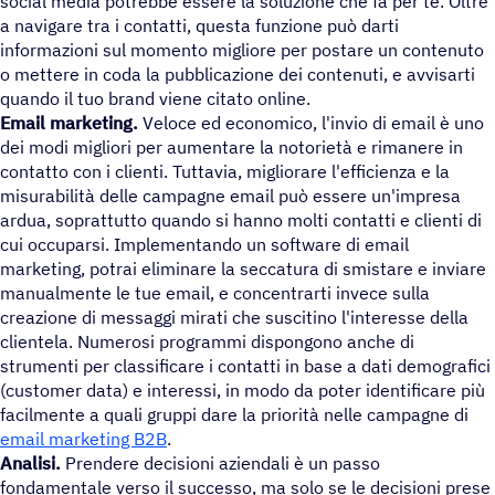
social media potrebbe essere la soluzione che fa per te. Oltre
a navigare tra i contatti, questa funzione può darti
informazioni sul momento migliore per postare un contenuto
o mettere in coda la pubblicazione dei contenuti, e avvisarti
quando il tuo brand viene citato online.
Email marketing
.
Veloce ed economico, l'invio di email è uno
dei modi migliori per aumentare la notorietà e rimanere in
contatto con i clienti. Tuttavia, migliorare l'efficienza e la
misurabilità delle campagne email può essere un'impresa
ardua, soprattutto quando si hanno molti contatti e clienti di
cui occuparsi. Implementando un software di email
marketing, potrai eliminare la seccatura di smistare e inviare
manualmente le tue email, e concentrarti invece sulla
creazione di messaggi mirati che suscitino l'interesse della
clientela. Numerosi programmi dispongono anche di
strumenti per classificare i contatti in base a dati demografici
(customer data) e interessi, in modo da poter identificare più
facilmente a quali gruppi dare la priorità nelle campagne di
email marketing B2B
.
Analisi.
Prendere decisioni aziendali è un passo
fondamentale verso il successo, ma solo se le decisioni prese