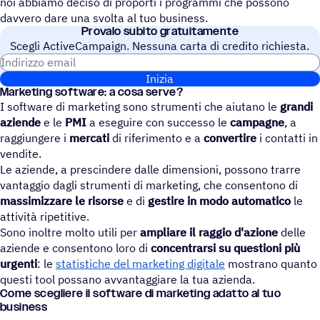
noi abbiamo deciso di proporti i programmi che possono
davvero dare una svolta al tuo business.
Provalo subito gratuitamente
Scegli ActiveCampaign. Nessuna carta di credito richiesta.
Indirizzo email
Inizia
Marke­ting soft­ware: a cosa serve?
I software di marketing sono strumenti che aiutano le
grandi
aziende
e le
PMI
a eseguire con successo le
campagne
, a
raggiungere i
mercati
di riferimento e a
convertire
i contatti in
vendite.
Le aziende, a prescindere dalle dimensioni, possono trarre
vantaggio dagli strumenti di marketing, che consentono di
massimizzare le risorse
e di
gestire in modo automatico
le
attività ripetitive.
Sono inoltre molto utili per
ampliare il raggio d'azione
delle
aziende e consentono loro di
concentrarsi su questioni più
urgenti
: le
statistiche del marketing digitale
mostrano quanto
questi tool possano avvantaggiare la tua azienda.
Come scegliere il software di marketing adatto al tuo
business