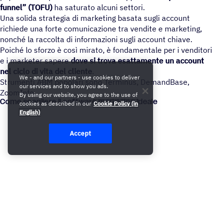
funnel” (TOFU)
ha saturato alcuni settori.
Una solida strategia di marketing basata sugli account
richiede una forte comunicazione tra vendite e marketing,
nonché la raccolta di informazioni sugli account chiave.
Poiché lo sforzo è così mirato, è fondamentale per i venditori
e i marketer sapere
dove si trova esattamente un account
nel ciclo di vita del cliente
.
We - and our partners - use cookies to deliver
Strumenti ABM popolari sono Terminus, DemandBase,
our services and to show you ads.
ZoomInfo
By using our website, you agree to the use of
Come scegliere il soft­ware marketing ideale
cookies as described in our
Cookie Policy (in
English)
Accept