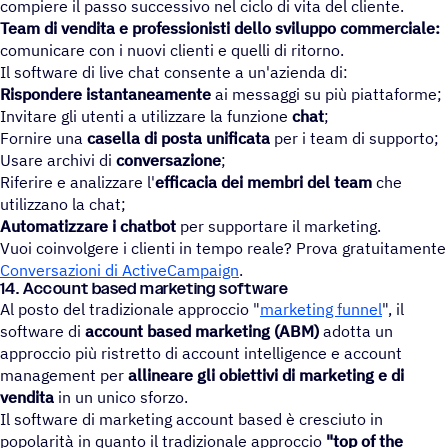
compiere il passo successivo nel ciclo di vita del cliente.
Team di vendita e professionisti dello sviluppo commerciale:
comunicare con i nuovi clienti e quelli di ritorno.
Il software di live chat consente a un'azienda di:
Rispondere istantaneamente
ai messaggi su più piattaforme;
Invitare gli utenti a utilizzare la funzione
chat
;
Fornire una
casella di posta unificata
per i team di supporto;
Usare archivi di
conversazione
;
Riferire e analizzare l'
efficacia dei membri del team
che
utilizzano la chat;
Automatizzare i chatbot
per supportare il marketing.
Vuoi coinvolgere i clienti in tempo reale? Prova gratuitamente
Conversazioni di ActiveCampaign
.
14. Account based marketing software
Al posto del tradizionale approccio "
marketing funnel
", il
software di
account based marketing (ABM)
adotta un
approccio più ristretto di account intelligence e account
management per
allineare gli obiettivi di marketing e di
vendita
in un unico sforzo.
Il software di marketing account based è cresciuto in
popolarità in quanto il tradizionale approccio
"top of the