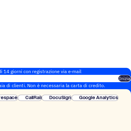
i 14 giorni con regi­stra­zione via e‑mail
Inizia
aia di clienti. Non è necessaria la carta di credito.
 istantanea.
respace
CallRail
DocuSign
Google Analytics