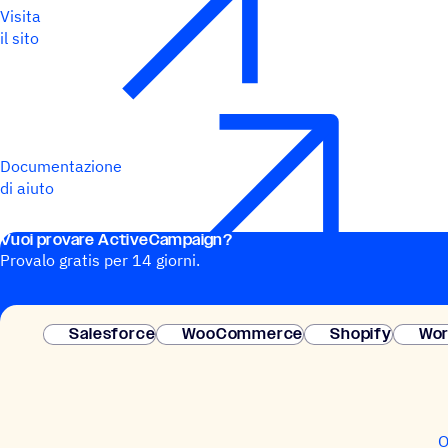
Visita
il sito
Documentazione
di aiuto
Vuoi provare ActiveCampaign?
Provalo gratis per 14 giorni.
Salesforce
WooCommerce
Shopify
Wor
O