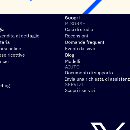
Scopri
RISORSE
gia
Casi di studio
endita al dettaglio
Recensioni
taria
Domande frequenti
rsi online
Eventi dal vivo
se ricettive
Blog
encer
Modelli
AIUTO
Documenti di supporto
Invia una richiesta di assisten
SERVIZI
eting
Scopri i servizi