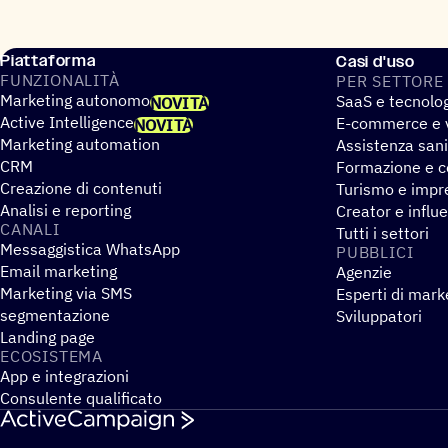
Piattaforma
Casi d'uso
FUNZIO­NA­LITÀ
PER SETTORE
Marketing autonomo
SaaS e tecnolo
NOVITÀ
Active Intelligence
E-commerce e v
NOVITÀ
Marketing automation
Assistenza sani
CRM
Formazione e co
Creazione di contenuti
Turismo e impre
Analisi e reporting
Creator e influ
CANALI
Tutti i settori
Messaggistica WhatsApp
PUBBLICI
Email marketing
Agenzie
Marketing via SMS
Esperti di mark
segmentazione
Sviluppatori
Landing page
ECOSI­STEMA
App e integrazioni
Consulente qualificato