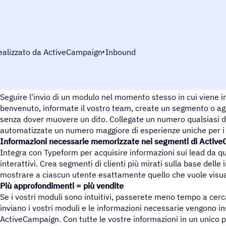
ealizzato da ActiveCampaign
Inbound
Attivare il follow-up in base alle informazioni del modulo
Seguire l'invio di un modulo nel momento stesso in cui viene in
benvenuto, informate il vostro team, create un segmento o a
senza dover muovere un dito. Collegate un numero qualsiasi 
automatizzate un numero maggiore di esperienze uniche per i c
Informazioni necessarie memorizzate nei segmenti di Activ
Integra con Typeform per acquisire informazioni sui lead da qu
interattivi. Crea segmenti di clienti più mirati sulla base delle
mostrare a ciascun utente esattamente quello che vuole visua
Più approfondimenti = più vendite
Se i vostri moduli sono intuitivi, passerete meno tempo a cerca
inviano i vostri moduli e le informazioni necessarie vengono i
ActiveCampaign. Con tutte le vostre informazioni in un unico p