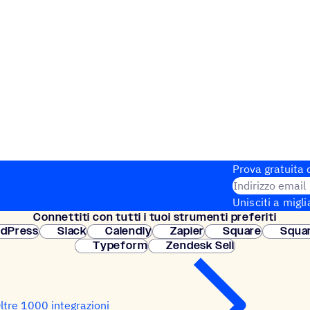
Prova gratuita d
Indirizzo email
Unisciti a migli
Connet­titi con tutti i tuoi strumenti preferiti
Configurazione
dPress
Slack
Calendly
Zapier
Square
Squa
Typeform
Zendesk Sell
ltre 1000 integrazioni