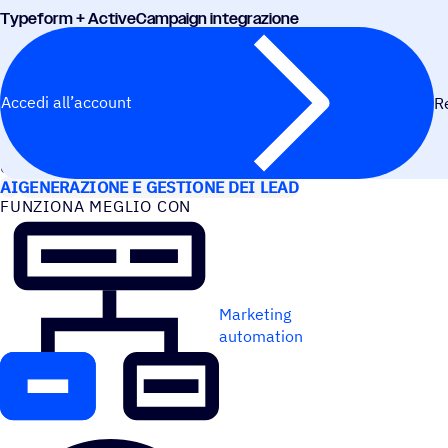
Type­form + ActiveCampaign integrazione
Accedi all’account
R
CASI D’USO
AI
GENERAZIONE E GESTIONE DEI LEAD
FUNZIONA MEGLIO CON
Marketing
automation