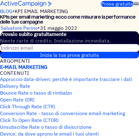
Salta al contenuto
Prova gratuita
BLOG
KPI EMAIL MARKETING
KPIs per email marke­ting: ecco come misu­rare la perfor­mance
delle tue campagne
Salvatore Perino
31 maggio 2022
Provalo subito gratuitamente
Niente carte di credito. Installazione immediata.
Indirizzo email
Inizia la tua prova gratuita
ARGO­MENTI
E-MAIL MARKETING
CONTE­NUTI
Approccio data-driven: perchè è importante tracciare i dati
Delivery Rate
Bounce Rate o tasso di rimbalzo
Open Rate (OR)
Click Through Rate (CTR)
Conversion Rate - tasso di conversione email marketing
Click To Open Rate (CTOR)
Unsubscribe Rate o tasso di disiscrizione
Device: da dove aprono le email i tuoi utenti