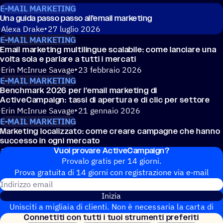
E-MAIL MARKETING
Una guida passo passo all’email marketing
Alexa Drake
27 luglio 2026
E-MAIL MARKETING
Email marke­ting multi­lin­gue scala­bile: come lanciare una
volta sola e parlare a tutti i mercati
Erin McInrue Savage
23 febbraio 2026
E-MAIL MARKETING
Bench­mark 2026 per l’email marke­ting di
ActiveCampaign: tassi di aper­tura e di clic per settore
Erin McInrue Savage
21 gennaio 2026
E-MAIL MARKETING
Marke­ting loca­liz­zato: come creare campa­gne che hanno
successo in ogni mercato
Vuoi provare ActiveCampaign?
Erin McInrue Savage
13 novembre 2025
Provalo gratis per 14 giorni.
Prova gratuita di 14 giorni con regi­stra­zione via e‑mail
Indirizzo email
Inizia
Unisciti a migliaia di clienti. Non è necessaria la carta di
Connet­titi con tutti i tuoi strumenti preferiti
credito. Configurazione istantanea.