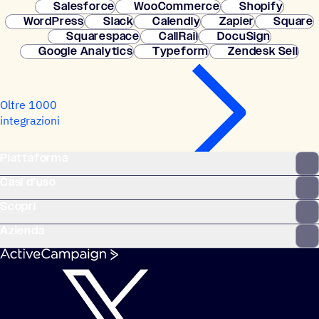
Salesforce
WooCommerce
Shopify
WordPress
Slack
Calendly
Zapier
Square
Squarespace
CallRail
DocuSign
Google Analytics
Typeform
Zendesk Sell
Oltre 1000
integrazioni
Piattaforma
Casi d'uso
Scopri
Azienda