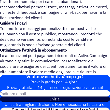
Inviate promemoria per i carrelli abbandonati,
raccomandazioni personalizzate, messaggi attivati da eventi,
richieste di feedback e campagne di win-back per favorire la
fidelizzazione dei clienti.
Guidare i ricavi
Trasmettete messaggi personalizzati e tempestivi che
risuonano con il vostro pubblico, mostrando i prodotti che
desiderano veramente, stimolando così le vendite e
migliorando la soddisfazione generale dei clienti.
Ottimizzare l'attività in abbonamento
Le automazioni per i pagamenti ricorrenti di ActiveCampaign
aiutano a gestire le comunicazioni personalizzate e a
soddisfare le esigenze dei clienti per aumentarne il valore di
vita, aumentare il valore medio degli ordini e ridurre la
Vuoi provare ActiveCampaign?
rinuncia.
Provalo gratis per 14 giorni.
Prova gratuita di 14 giorni con regi­stra­zione via e‑mail
Indirizzo email
Inizia
Unisciti a migliaia di clienti. Non è necessaria la carta di
Connet­titi con tutti i tuoi strumenti preferiti
credito. Configurazione istantanea.