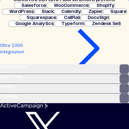
Salesforce
WooCommerce
Shopify
WordPress
Slack
Calendly
Zapier
Square
Squarespace
CallRail
DocuSign
Google Analytics
Typeform
Zendesk Sell
Oltre 1000
integrazioni
Piattaforma
Casi d'uso
Scopri
Azienda