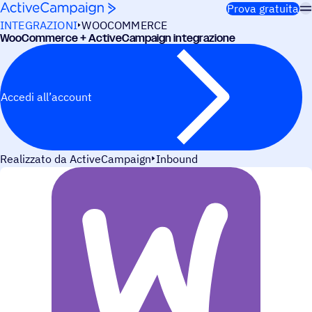
Salta al contenuto
Prova gratuita
INTEGRAZIONI
WOOCOMMERCE
WooCom­merce + ActiveCampaign integrazione
Accedi all’account
Realizzato da ActiveCampaign
Inbound