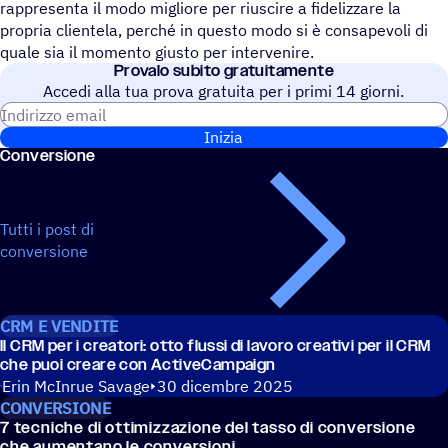
rappresenta il modo migliore per riuscire a fidelizzare la
propria clientela, perché in questo modo si è consapevoli di
quale sia il momento giusto per intervenire.
Provalo subito gratuitamente
Accedi alla tua prova gratuita per i primi 14 giorni.
Indirizzo email
Inizia
Conver­sione
Tutti i post di
conversione
CRM E VENDITE
Il CRM per i crea­tori: otto flussi di lavoro crea­tivi per il CRM
che puoi creare con ActiveCampaign
Erin McInrue Savage
30 dicembre 2025
CONVERSIONE
7 tecni­che di otti­miz­za­zione del tasso di conver­sione
che aumen­tano le conversioni