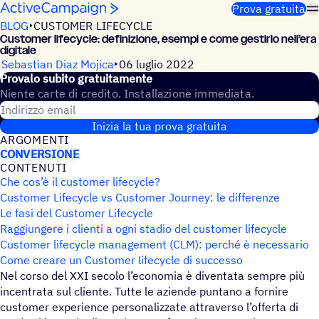
Salta al contenuto
Prova gratuita
BLOG
CUSTOMER LIFECYCLE
Custo­mer life­cy­cle: defi­ni­zione, esempi e come gestirlo nell’era
digitale
Sebastian Diaz Mojica
06 luglio 2022
Provalo subito gratuitamente
Niente carte di credito. Installazione immediata.
Indirizzo email
Inizia la tua prova gratuita
ARGO­MENTI
CONVERSIONE
CONTE­NUTI
Che cos’è il customer lifecycle?
Customer Lifecycle vs Customer Journey: le differenze
Le fasi del Customer Lifecycle
Raggiungere i clienti a ogni stadio del customer lifecycle
Customer lifecycle management (CLM): perché è necessario
Come creare un Customer lifecycle di successo
Nel corso del XXI secolo l’economia è diventata sempre più
incentrata sul cliente. Tutte le aziende puntano a fornire
customer experience personalizzate attraverso l’offerta di