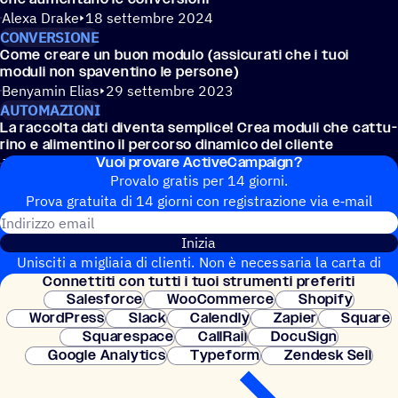
Alexa Drake
18 settembre 2024
CONVERSIONE
Come creare un buon modulo (assi­cu­rati che i tuoi
moduli non spaven­tino le persone)
Benyamin Elias
29 settembre 2023
AUTOMAZIONI
La raccolta dati diventa semplice! Crea moduli che cattu­
rino e alimen­tino il percorso dina­mico del cliente
Vuoi provare ActiveCampaign?
Joann Ng
11 agosto 2023
Provalo gratis per 14 giorni.
Prova gratuita di 14 giorni con regi­stra­zione via e‑mail
Indirizzo email
Inizia
Unisciti a migliaia di clienti. Non è necessaria la carta di
Connet­titi con tutti i tuoi strumenti preferiti
credito. Configurazione istantanea.
Salesforce
WooCommerce
Shopify
WordPress
Slack
Calendly
Zapier
Square
Squarespace
CallRail
DocuSign
Google Analytics
Typeform
Zendesk Sell