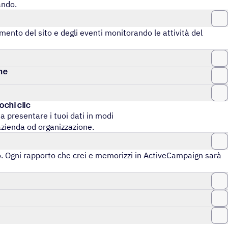
ando.
a­mento del sito e degli eventi moni­to­rando le atti­vità del
one
pochi clic
a presentare i tuoi dati in modi
azienda od organizzazione.
o. Ogni rapporto che crei e memo­rizzi in ActiveCampaign sarà