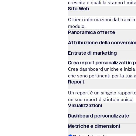
crescita e quali la stanno limit
Sito Web
Ottieni infor­ma­zioni dal trac­ci
modulo.
Pano­ra­mica offerte
Attri­bu­zione della conversi
Entrate di marketing
Crea report perso­na­liz­zati in 
Crea dashboard uniche e inizia 
che sono pertinenti per la tua 
Report
Un report è un singolo rapport
un suo report distinto e unico.
Visua­liz­za­zioni
Dash­board personalizzate
Metri­che e dimensioni