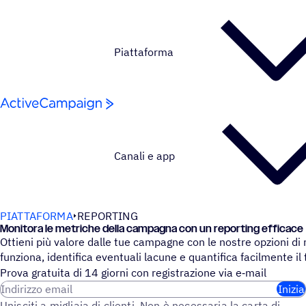
Salta al contenuto
Piattaforma
Canali e app
PIATTAFORMA
REPORTING
Moni­tora le metri­che della campa­gna con un reporting efficace
Ottieni più valore dalle tue campagne con le nostre opzioni di r
funziona, identifica eventuali lacune e quantifica facilmente il
Prova gratuita di 14 giorni con regi­stra­zione via e‑mail
Indirizzo email
Inizia
Unisciti a migliaia di clienti. Non è necessaria la carta di