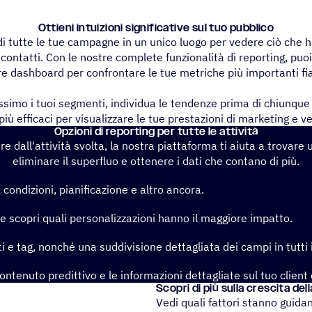
Ottieni intui­zioni signi­fi­ca­tive sul tuo pubblico
i di tutte le tue campagne in un unico luogo per vedere ciò che 
i contatti. Con le nostre complete funzionalità di reporting, puo
e dashboard per confrontare le tue metriche più importanti fi
ssimo i tuoi segmenti, individua le tendenze prima di chiunque a
iù efficaci per visualizzare le tue prestazioni di marketing e v
Opzioni di repor­ting per tutte le attività
e dall'attività svolta, la nostra piattaforma ti aiuta a trovare
eliminare il superfluo e ottenere i dati che contano di più.
 condizioni, pianificazione e altro ancora.
 e scopri quali personalizzazioni hanno il maggiore impatto.
i e tag, nonché una suddivisione dettagliata dei campi in tutti 
 contenuto predittivo e le informazioni dettagliate sul tuo client
Scopri di più sulla crescita del
Vedi quali fattori stanno guid