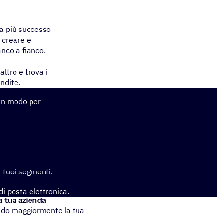
ha più successo
i creare e
anco a fianco.
ltro e trova i
endite.
 un modo per
i tuoi segmenti.
 di posta elettronica.
la tua azienda
ando maggiormente la tua