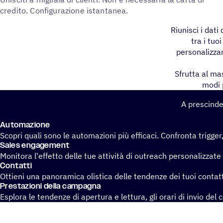
credito. Configurazione istantanea.
Riunisci i dat
tra i tuo
personalizzar
Sfrutta al ma
modi p
A prescinder
Auto­ma­zione
Scopri quali sono le automazioni più efficaci. Confronta trigger,
Sales enga­ge­ment
Monitora l'effetto delle tue attività di outreach personalizzate
Contatti
Ottieni una panoramica olistica delle tendenze dei tuoi contatt
Presta­zioni della campagna
Esplora le tendenze di apertura e lettura, gli orari di invio del