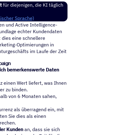
t
für diejenigen, die KI täglich
lischer Sprache)
n und Active Intelligence-
Grundlage echter Kundendaten
 dies eine schnellere
rketing-Optimierungen in
urgeschäfts im Laufe der Zeit
paign
klich bemerkenswerte Daten
 einen Wert liefert, was Ihnen
er zu binden.
rhalb von 6 Monaten sahen,
urrenz als überragend ein, mit
ten Sie dies als einen
rechen.
der Kunden
an, dass sie sich