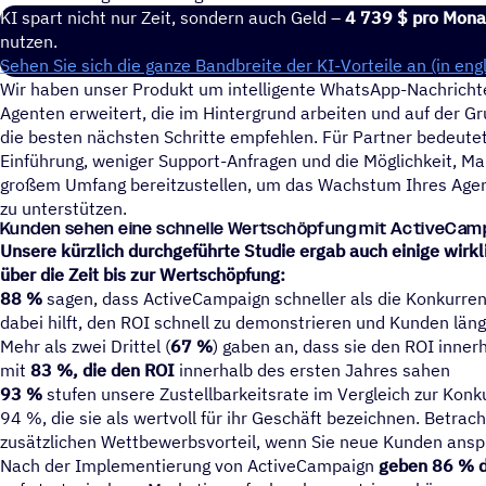
KI spart nicht nur Zeit, sondern auch Geld –
4 739 $ pro Mona
nutzen.
Sehen Sie sich die ganze Bandbreite der KI-Vorteile an (in eng
Wir haben unser Produkt um intelligente WhatsApp-Nachrichte
Agenten erweitert, die im Hintergrund arbeiten und auf der 
die besten nächsten Schritte empfehlen. Für Partner bedeutet
Einführung, weniger Support-Anfragen und die Möglichkeit, Ma
großem Umfang bereitzustellen, um das Wachstum Ihres Agent
zu unterstützen.
Kunden sehen eine schnelle Wert­schöp­fung mit ActiveCam
Unsere kürzlich durchgeführte Studie ergab auch einige wir
über die Zeit bis zur Wertschöpfung:
88 %
sagen, dass ActiveCampaign schneller als die Konkurrenz
dabei hilft, den ROI schnell zu demonstrieren und Kunden läng
Mehr als zwei Drittel (
67 %
) gaben an, dass sie den ROI inne
mit
83 %, die den ROI
innerhalb des ersten Jahres sahen
93 %
stufen unsere Zustellbarkeitsrate im Vergleich zur Konk
94 %, die sie als wertvoll für ihr Geschäft bezeichnen. Betrach
zusätzlichen Wettbewerbsvorteil, wenn Sie neue Kunden ansp
Nach der Implementierung von ActiveCampaign
geben 86 % 