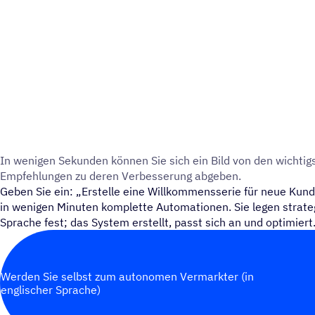
In wenigen Sekun­den können Sie sich ein Bild von den wich­tig
Empfeh­lun­gen zu deren Verbesserung abgeben.
Geben Sie ein: „Erstelle eine Willkommensserie für neue Kun
in wenigen Minuten komplette Automationen. Sie legen strateg
Sprache fest; das System erstellt, passt sich an und optimiert
Werden Sie selbst zum autonomen Vermarkter (in
englischer Sprache)