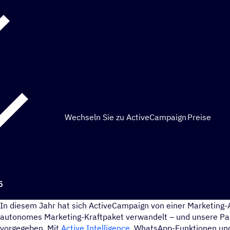
Wechseln Sie zu ActiveCampaign
Preise
5
In diesem Jahr hat sich ActiveCampaign von einer Marketing-
autonomes Marketing-Kraftpaket verwandelt – und unsere P
vorgegeben. Mit
Active Intelligence
, WhatsApp-Funktionen und