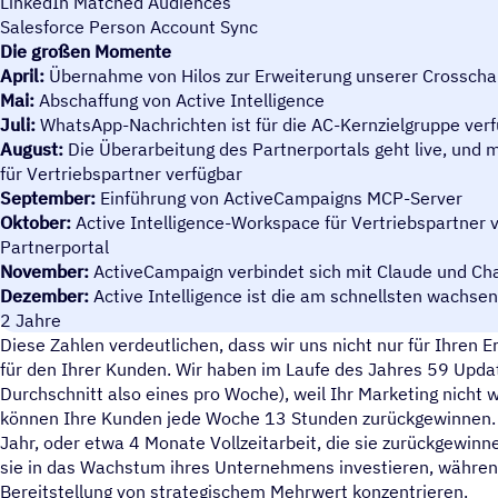
LinkedIn Matched Audiences
Salesforce Person Account Sync
Die großen Momente
April:
Übernahme von Hilos zur Erweiterung unserer Crosscha
Mai:
Abschaffung von Active Intelligence
Juli:
WhatsApp-Nachrichten ist für die AC-Kernzielgruppe ver
August:
Die Überarbeitung des Partnerportals geht live, und
für Vertriebspartner verfügbar
September:
Einführung von ActiveCampaigns MCP-Server
Oktober:
Active Intelligence-Workspace für Vertriebspartner 
Partnerportal
November:
ActiveCampaign verbindet sich mit Claude und C
Dezember:
Active Intelligence ist die am schnellsten wachsen
2 Jahre
Diese Zahlen verdeutlichen, dass wir uns nicht nur für Ihren E
für den Ihrer Kunden. Wir haben im Laufe des Jahres 59 Upda
Durchschnitt also eines pro Woche), weil Ihr Marketing nicht w
können Ihre Kunden jede Woche 13 Stunden zurückgewinnen.
Jahr, oder etwa 4 Monate Vollzeitarbeit, die sie zurückgewin
sie in das Wachstum ihres Unternehmens investieren, während
Bereitstellung von strategischem Mehrwert konzentrieren.