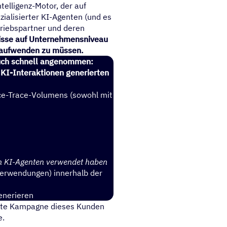
telligenz-Motor, der auf
ialisierter KI-Agenten (und es
triebspartner und deren
nisse auf Unternehmensniveau
e aufwenden zu müssen.
 auch schnell angenommen:
 KI-Interaktionen generierten
nce-Trace-Volumens (sowohl mit
n KI-Agenten verwendet haben
Verwendungen) innerhalb der
enerieren
tzte Kampagne dieses Kunden
e.