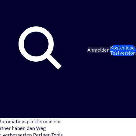
Kostenlose
Anmelden
Testversion
Automationsplattform in ein
artner haben den Weg
 verbesserten Partner-Tools