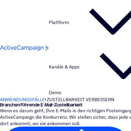
Weiter zum Inhalt
Plattform
Kanäle & Apps
Demo
ANWENDUNGSFÄLLE
ZUSTELLBARKEIT VERBESSERN
Bran­chen­füh­rende E‑Mail-Zustell­bar­keit
Wenn es darum geht, Ihre E-Mails in den richtigen Posteingang
ActiveCampaign die Konkurrenz. Wir stellen sicher, dass jede
dort ankommt, wo sie ankommen soll.