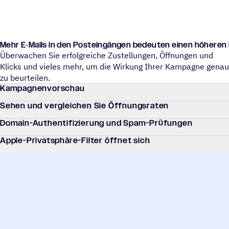
Mehr E‑Mails in den Post­ein­gän­gen bedeu­ten einen höheren
Überwachen Sie erfolgreiche Zustellungen, Öffnungen und
Klicks und vieles mehr, um die Wirkung Ihrer Kampagne genau
zu beurteilen.
Kampa­gnen­vor­schau
Sehen und verglei­chen Sie Öffnungsraten
Domain-Authen­ti­fi­zie­rung und Spam-Prüfungen
Apple-Privat­sphäre-Filter öffnet sich