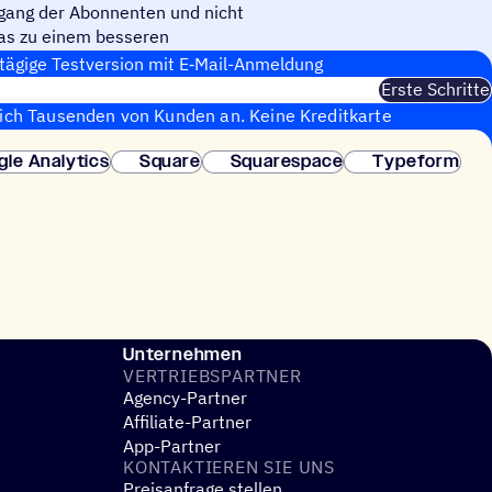
gang der Abonnenten und nicht
as zu einem besseren
 ROI Ihrer Kampagnen führt.
tägige Test­ver­sion mit E‑Mail-Anmel­dung
Erste Schritte
sich Tausenden von Kunden an. Keine Kreditkarte
fortige Einrichtung.
gle Analytics
Square
Squarespace
Typeform
Unternehmen
VERTRIEBS­PART­NER
Agency-Partner
Affiliate-Partner
App-Partner
KONTAK­TIE­REN SIE UNS
Preisanfrage stellen