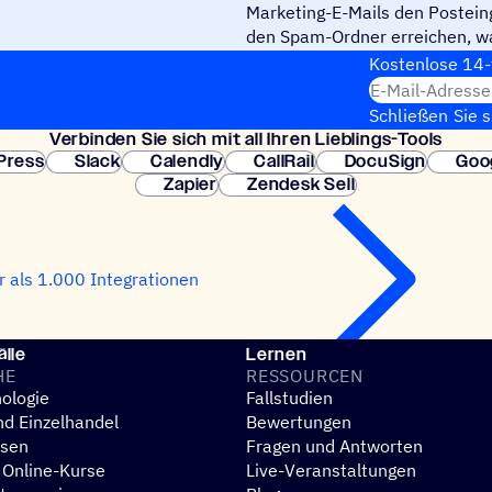
Marketing-E-Mails den Postein
den Spam-Ordner erreichen, w
Engagement und einem höheren
Kosten­lose 14-
E-Mail-Adresse
Schließen Sie 
Verbin­den Sie sich mit all Ihren Lieblings-Tools
erforderlich. So
Press
Slack
Calendly
CallRail
DocuSign
Goo
Zapier
Zendesk Sell
 als 1.000 Integrationen
lle
Lernen
HE
RESSOUR­CEN
ologie
Fallstudien
d Einzelhandel
Bewertungen
esen
Fragen und Antworten
 Online-Kurse
Live-Veranstaltungen