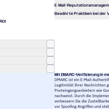
E‑Mail-Repu­ta­ti­ons­ma­nage­
Bewährte Prak­ti­ken bei der
 ROI
Mit DMARC-Veri­fi­zie­rung in
DMARC ist ein E-Mail-Authentif
Legitimität Ihrer Nachrichten 
Posteingangsanbietern wie Goo
nachweist. Durch die Impleme
verbessern Sie die Zustellbark
vor Spoofing-Angriffen und stel