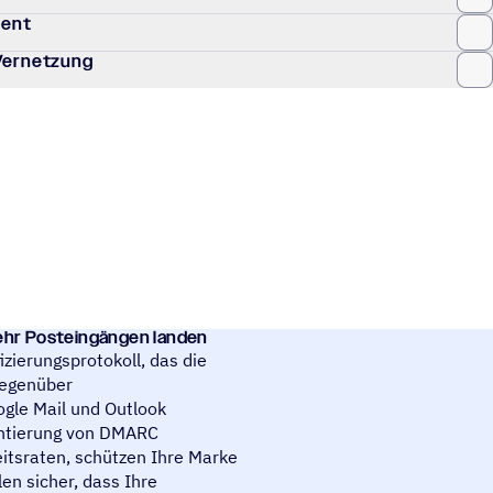
ment
 Vernetzung
 mehr Posteingängen landen
izierungsprotokoll, das die
gegenüber
gle Mail und Outlook
ntierung von DMARC
eitsraten, schützen Ihre Marke
len sicher, dass Ihre