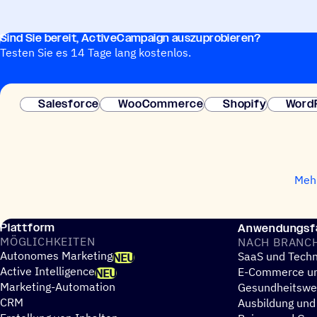
Sind Sie bereit, ActiveCampaign auszuprobieren?
Testen Sie es 14 Tage lang kostenlos.
Salesforce
WooCommerce
Shopify
Word
Mehr
Plattform
Anwendungsfä
MÖGLICH­KEI­TEN
NACH BRANC
Autonomes Marketing
SaaS und Techn
NEU
Active Intelligence
E-Commerce un
NEU
Marketing-Automation
Gesundheitsw
CRM
Ausbildung und