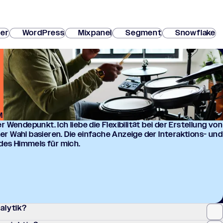
ver
WordPress
Mixpanel
Segment
Snowflake
M
er Wende­punkt. Ich liebe die Flexi­bi­li­tät bei der Erstel­lung von
ner Wahl basie­ren. Die einfa­che Anzeige der Inter­ak­ti­ons- und
 des Himmels für mich.
nalytik?