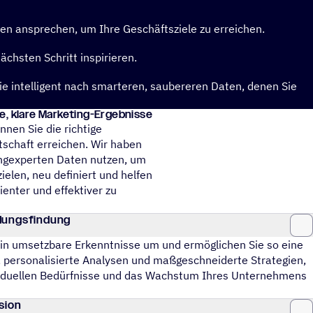
nen ansprechen, um Ihre Geschäftsziele zu erreichen.
chsten Schritt inspirieren.
ie intelligent nach smarteren, saubereren Daten, denen Sie
­cke, klare Marketing-Ergebnisse
nnen Sie die richtige
otschaft erreichen. Wir haben
ingexperten Daten nutzen, um
ielen, neu definiert und helfen
ienter und effektiver zu
idungsfindung
in umsetz­bare Erkennt­nisse um und ermög­li­chen Sie so eine
, perso­na­li­sierte Analy­sen und maßge­schnei­derte Stra­te­gien,
vi­du­el­len Bedürf­nisse und das Wachs­tum Ihres Unter­neh­mens
ision