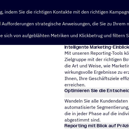
ng, indem Sie die richtigen Kontakte mit den richtigen Kampag
d Aufforderungen strategische Anweisungen, die Sie zu Ihrem nä
 sich von aufgeblähten Metriken und Klickbetrug und filtern S
Intel­li­gente Marke­ting-Einbli
Mit unseren Reporting-Tools kö
Zielgruppe mit der richtigen B
die Art und Weise, wie Market
wirkungsvolle Ergebnisse zu erz
Ihnen, Ihre Geschäftsziele effiz
erreichen.
Opti­mie­ren Sie die Entsche
Wandeln Sie alle Kunden­da­ten 
auto­ma­ti­sierte Segmen­tie­rung
die in jeder Phase auf die indi­
abgestimmt sind.
Report­ing mit Blick auf Präz