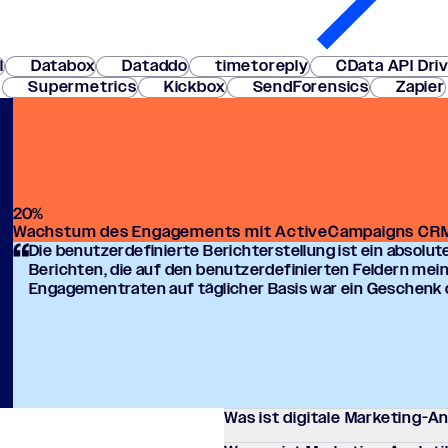
l
Databox
Dataddo
timetoreply
CData API Dri
Supermetrics
Kickbox
SendForensics
Zapier
20
%
Wachstum des Engagements mit ActiveCampaigns CR
Die benut­zer­de­fi­nierte Bericht­erstel­lung ist ein abso­lu­t
Berich­ten, die auf den benut­zer­de­fi­nier­ten Feldern mei
Enga­ge­men­tra­ten auf tägli­cher Basis war ein Geschenk
Was ist digitale Marketing-A