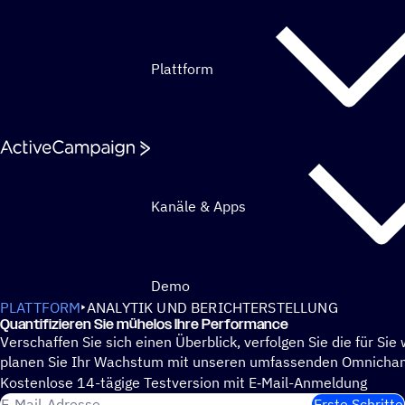
Weiter zum Inhalt
Plattform
Kanäle & Apps
Demo
PLATTFORM
ANALYTIK UND BERICHTERSTELLUNG
Quan­ti­fi­zie­ren Sie mühelos Ihre Performance
Verschaffen Sie sich einen Überblick, verfolgen Sie die für Si
planen Sie Ihr Wachstum mit unseren umfassenden Omnichann
Kosten­lose 14-tägige Test­ver­sion mit E‑Mail-Anmel­dung
E-Mail-Adresse
Erste Schritte