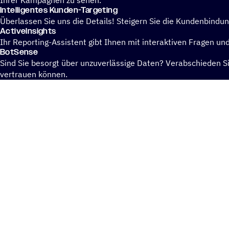
Ihrer Kampagnen zu sehen.
Intel­li­gen­tes Kunden-Targeting
Überlassen Sie uns die Details! Steigern Sie die Kundenbindu
Activ­eIn­sights
Ihr Reporting-Assistent gibt Ihnen mit interaktiven Fragen un
BotSense
Sind Sie besorgt über unzuverlässige Daten? Verabschieden Sie
vertrauen können.