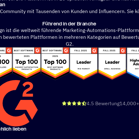
 an
 Community mit Tausenden von Kunden und Influencern. Sie k
Führend in der Branche
n ist die weltweit führende Marketing-Automations-Plattform
 bewerteten Plattformen in mehreren Kategorien auf Bewert
G2.
von 5 St
4.5 Bewertung
14,000+
h­lich lieben