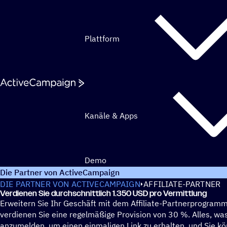
Weiter zum Inhalt
Plattform
Kanäle & Apps
Demo
Die Partner von ActiveCampaign
DIE PARTNER VON ACTIVECAMPAIGN
AFFILIATE-PARTNER
Verdie­nen Sie durch­schnitt­lich 1.350 USD pro Vermittlung
Erweitern Sie Ihr Geschäft mit dem Affiliate-Partnerprogra
verdienen Sie eine regelmäßige Provision von 30 %. Alles, was
anzumelden, um einen einmaligen Link zu erhalten, und Sie k