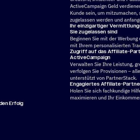
ActiveCampaign Geld verdiene
Kunde sein, um mitzumachen, 
zugelassen werden und anfange
Ihr einzig­ar­ti­ger Vermitt­lun
Sie zugelassen sind
Beginnen Sie mit der Werbung 
mit Ihrem personalisierten Tra
Zugriff auf das Affi­liate-Pa
ActiveCampaign
Verwalten Sie Ihre Leistung, gr
verfolgen Sie Provisionen – all
unterstützt von PartnerStack.
Enga­gier­tes Affiliate-Part
Holen Sie sich fachkundige Hilf
maximieren und Ihr Einkommen
r den Erfolg