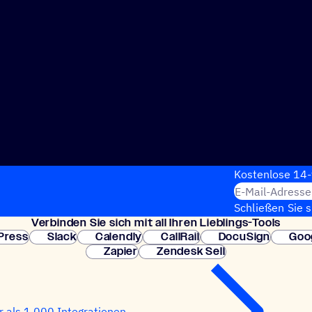
Kosten­lose 14-
E-Mail-Adresse
Schließen Sie 
Verbin­den Sie sich mit all Ihren Lieblings-Tools
erforderlich. So
Press
Slack
Calendly
CallRail
DocuSign
Goo
Zapier
Zendesk Sell
 als 1.000 Integrationen