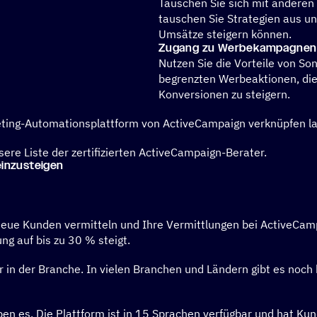
Tauschen Sie sich mit anderen 
tauschen Sie Strategien aus und
Umsätze steigern können.
Zugang zu Werbe­kam­pa­gnen
Nutzen Sie die Vorteile von So
begrenzten Werbeaktionen, die 
Konversionen zu steigern.
keting-Automationsplattform von ActiveCampaign verknüpfen l
ere Liste der zertifizierten ActiveCampaign-Berater.
 einzusteigen
 neue Kunden vermitteln und Ihre Vermittlungen bei ActiveCamp
g auf bis zu 30 % steigt.
in der Branche. In vielen Branchen und Ländern gibt es noch ke
en es. Die Plattform ist in 15 Sprachen verfügbar und hat Ku