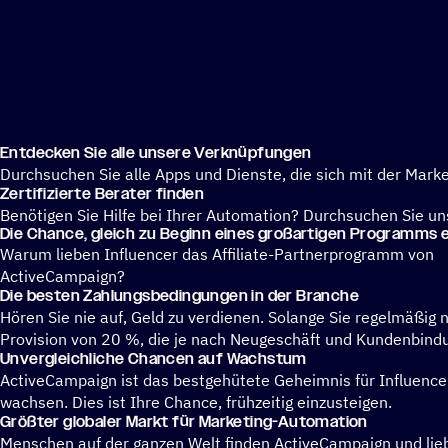
Entde­cken Sie alle unsere Verknüpfungen
Durchsuchen Sie alle Apps und Dienste, die sich mit der Mar
Zerti­fi­zierte Berater finden
Benötigen Sie Hilfe bei Ihrer Automation? Durchsuchen Sie uns
Die Chance, gleich zu Beginn eines groß­ar­ti­gen Programms
Warum lieben Influencer das Affiliate-Partnerprogramm von
ActiveCampaign?
Die besten Zahlungs­be­din­gun­gen in der Branche
Hören Sie nie auf, Geld zu verdienen. Solange Sie regelmäßig
Provision von 20 %, die je nach Neugeschäft und Kundenbindun
Unver­gleich­li­che Chancen auf Wachstum
ActiveCampaign ist das bestgehütete Geheimnis für Influencer 
wachsen. Dies ist Ihre Chance, frühzeitig einzusteigen.
Größter globa­ler Markt für Marketing-Automation
Menschen auf der ganzen Welt finden ActiveCampaign und lieb