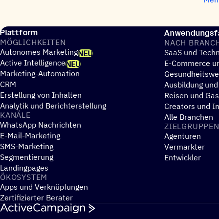
Plattform
Anwendungsfä
MÖGLICH­KEI­TEN
NACH BRANC
Autonomes Marketing
SaaS und Techn
NEU
Active Intelligence
E-Commerce un
NEU
Marketing-Automation
Gesundheitsw
CRM
Ausbildung und
Erstellung von Inhalten
Reisen und Ga
Analytik und Berichterstellung
Creators und I
KANÄLE
Alle Branchen
WhatsApp Nachrichten
ZIEL­GRUP­PE
E-Mail-Marketing
Agenturen
SMS-Marketing
Vermarkter
Segmentierung
Entwickler
Landingpages
ÖKOSYS­TEM
Apps und Verknüpfungen
Zertifizierter Berater