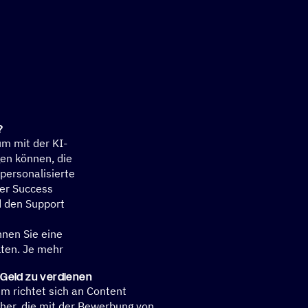
?
um mit der KI-
en können, die
personalisierte
er Success
d den Support
nnen Sie eine
ten. Je mehr
 Geld zu verdienen
m richtet sich an Content
sher, die mit der Bewerbung von