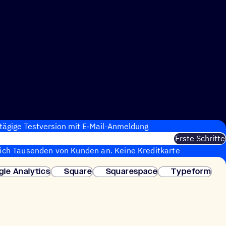
tägige Test­ver­sion mit E‑Mail-Anmel­dung
Erste Schritte
sich Tausenden von Kunden an. Keine Kreditkarte
fortige Einrichtung.
gle Analytics
Square
Squarespace
Typeform