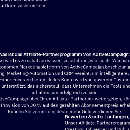
attform zu vermitteln.
Was ist das Affi­liate-Part­ner­pro­gramm von ActiveCampaign
pe wird es zu schätzen wissen, zu erfahren, wie sie ihr Wachst
utonomen Marketingplattform von ActiveCampaign beschleunig
ng, Marketing-Automation und CRM vereint, um intelligentere, 
Experiences zu bieten. Jedes Konto wird von unserem Custom
nterstützt, das sicherstellt, dass Unternehmen die Tools un
erhalten, um erfolgreich zu sein.
iveCampaign über Ihren Affiliate-Partnerlink weitergeben, kö
 Provision von 30 % auf den gezahlten Abonnementpreis erhal
Kunden Sie vermitteln, desto mehr Geld verdienen Sie.
Bewer­ben & sofort anfan­gen,
Unser Affiliate-Partnerprogram
Creators, Influencer und Publi