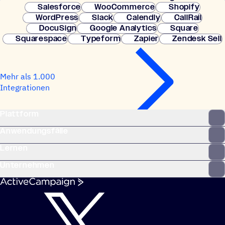
Salesforce
WooCommerce
Shopify
WordPress
Slack
Calendly
CallRail
DocuSign
Google Analytics
Square
Squarespace
Typeform
Zapier
Zendesk Sell
Mehr als 1.000
Integrationen
Plattform
Anwendungsfälle
Lernen
Unternehmen