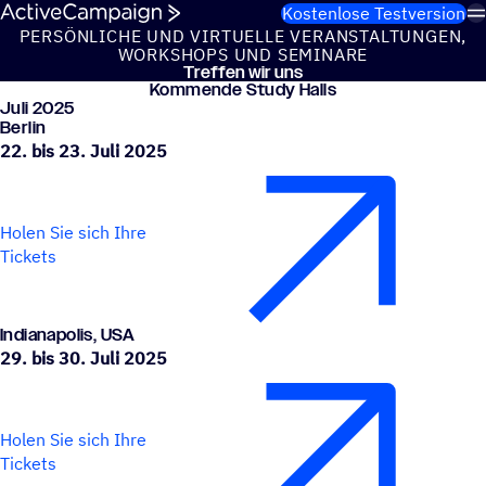
Weiter zum Inhalt
Kostenlose Testversion
PERSÖN­LI­CHE UND VIRTU­ELLE VERAN­STAL­TUN­GEN,
WORK­SHOPS UND SEMINARE
Treffen wir uns
Kommende Study Halls
Juli 2025
Berlin
22. bis 23. Juli 2025
Holen Sie sich Ihre
Tickets
India­na­po­lis, USA
29. bis 30. Juli 2025
Holen Sie sich Ihre
Tickets