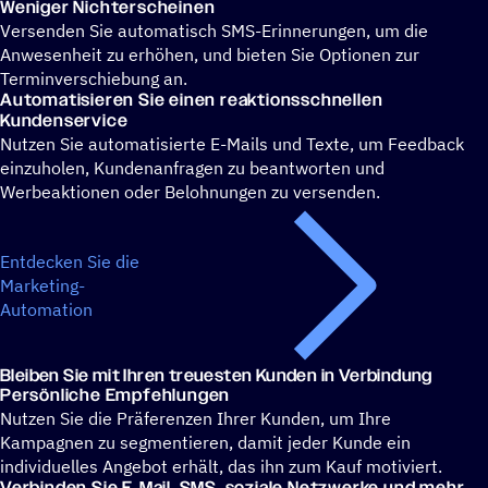
Weniger Nicht­er­schei­nen
Versenden Sie automatisch SMS-Erinnerungen, um die
Anwesenheit zu erhöhen, und bieten Sie Optionen zur
Terminverschiebung an.
Auto­ma­ti­sie­ren Sie einen reaktionsschnellen
Kundenservice
Nutzen Sie automatisierte E-Mails und Texte, um Feedback
einzuholen, Kundenanfragen zu beantworten und
Werbeaktionen oder Belohnungen zu versenden.
Entdecken Sie die
Marketing-
Automation
Bleiben Sie mit Ihren treu­es­ten Kunden in Verbindung
Persön­li­che Empfehlungen
Nutzen Sie die Präferenzen Ihrer Kunden, um Ihre
Kampagnen zu segmentieren, damit jeder Kunde ein
individuelles Angebot erhält, das ihn zum Kauf motiviert.
Verbin­den Sie E‑Mail, SMS, soziale Netz­werke und mehr