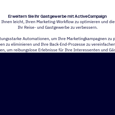
Erwei­tern Sie Ihr Gast­ge­werbe mit ActiveCampaign
Ihnen leicht, Ihren Marketing-Workflow zu optimieren und die
Ihr Reise- und Gastgewerbe zu verbessern.
stungsstarke Automationen, um Ihre Marketingkampagnen zu p
en zu eliminieren und Ihre Back-End-Prozesse zu vereinfachen.
en, um reibungslose Erlebnisse für Ihre Interessenten und Gäs