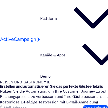
Weiter zum Inhalt
Plattform
Kanäle & Apps
Demo
REISEN UND GASTRONOMIE
Erstel­len und auto­ma­ti­sie­ren Sie das perfekte Gästeerlebnis
Nutzen Sie die Automation, um Ihre Customer Journey zu opti
Buchungsprozess zu verbessern und Ihre Gäste besser anzus
Kosten­lose 14-tägige Test­ver­sion mit E‑Mail-Anmel­dung
E-Mail-Adresse
Erste Schritte