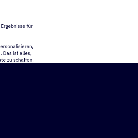
 Ergebnisse für
ersonalisieren,
 Das ist alles,
te zu schaffen.