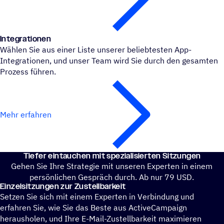
Inte­gra­tio­nen
Wählen Sie aus einer Liste unserer beliebtesten App-
Integrationen, und unser Team wird Sie durch den gesamten
Prozess führen.
Mehr erfahren
Tiefer eintau­chen mit spezialisierten Sitzungen
Gehen Sie Ihre Strategie mit unseren Experten in einem
persönlichen Gespräch durch. Ab nur 79 USD.
Einzel­sit­zun­gen zur Zustellbarkeit
Setzen Sie sich mit einem Experten in Verbindung und
erfahren Sie, wie Sie das Beste aus ActiveCampaign
herausholen, und Ihre E-Mail-Zustellbarkeit maximieren