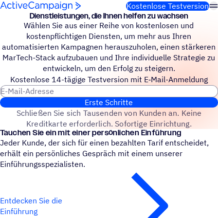
Weiter zum Inhalt
Kostenlose Testversion
Dienst­leis­tun­gen, die Ihnen helfen zu wachsen
Wählen Sie aus einer Reihe von kostenlosen und
kostenpflichtigen Diensten, um mehr aus Ihren
automatisierten Kampagnen herauszuholen, einen stärkeren
MarTech-Stack aufzubauen und Ihre individuelle Strategie zu
entwickeln, um den Erfolg zu steigern.
Kosten­lose 14-tägige Test­ver­sion mit E‑Mail-Anmel­dung
E-Mail-Adresse
Erste Schritte
Schließen Sie sich Tausenden von Kunden an. Keine
Kreditkarte erforderlich. Sofortige Einrichtung.
Tauchen Sie ein mit einer persönlichen Einführung
Jeder Kunde, der sich für einen bezahlten Tarif entscheidet,
erhält ein persönliches Gespräch mit einem unserer
Einführungsspezialisten.
Entdecken Sie die
Einführung