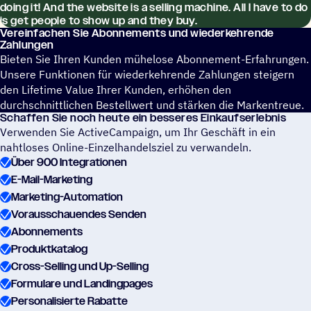
doing it! And the website is a selling machine. All I have to do
is get people to show up and they buy.
Verein­fa­chen Sie Abon­ne­ments und wiederkehrende
Zahlungen
Bieten Sie Ihren Kunden mühelose Abonnement-Erfahrungen.
Unsere Funktionen für wiederkehrende Zahlungen steigern
den Lifetime Value Ihrer Kunden, erhöhen den
durchschnittlichen Bestellwert und stärken die Markentreue.
Schaf­fen Sie noch heute ein besseres Einkaufserlebnis
Verwenden Sie ActiveCampaign, um Ihr Geschäft in ein
nahtloses Online-Einzelhandelsziel zu verwandeln.
Über 900 Integrationen
E-Mail-Marketing
Marketing-Automation
Vorausschauendes Senden
Abonnements
Produktkatalog
Cross-Selling und Up-Selling
Formulare und Landingpages
Personalisierte Rabatte