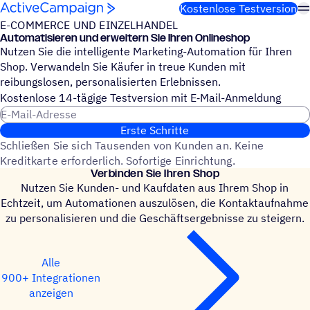
Weiter zum Inhalt
Kostenlose Testversion
E-COMMERCE UND EINZELHANDEL
Auto­ma­ti­sie­ren und erwei­tern Sie Ihren Onlineshop
Nutzen Sie die intelligente Marketing-Automation für Ihren
Shop. Verwandeln Sie Käufer in treue Kunden mit
reibungslosen, personalisierten Erlebnissen.
Kosten­lose 14-tägige Test­ver­sion mit E‑Mail-Anmel­dung
E-Mail-Adresse
Erste Schritte
Schließen Sie sich Tausenden von Kunden an. Keine
Kreditkarte erforderlich. Sofortige Einrichtung.
Verbin­den Sie Ihren Shop
Nutzen Sie Kunden- und Kaufdaten aus Ihrem Shop in
Echtzeit, um Automationen auszulösen, die Kontaktaufnahme
zu personalisieren und die Geschäftsergebnisse zu steigern.
Alle
900+ Integrationen
anzeigen