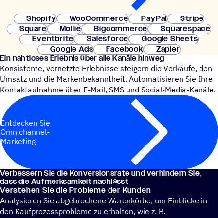
Shopify
WooCommerce
PayPal
Stripe
Square
Mollie
Bigcommerce
Squarespace
Eventbrite
Salesforce
Google Sheets
Google Ads
Facebook
Zapier
Ein naht­lo­ses Erleb­nis über alle Kanäle hinweg
Konsistente, vernetzte Erlebnisse steigern die Verkäufe, den
Umsatz und die Markenbekanntheit. Automatisieren Sie Ihre
Kontaktaufnahme über E-Mail, SMS und Social-Media-Kanäle.
Entdecken Sie
Omnichannel-
Marketing
Verbes­sern Sie die Konver­si­ons­rate und verhin­dern Sie,
dass die Aufmerksamkeit nachlässt
Verste­hen Sie die Probleme der Kunden
Analysieren Sie abgebrochene Warenkörbe, um Einblicke in
den Kaufprozessprobleme zu erhalten, wie z. B.