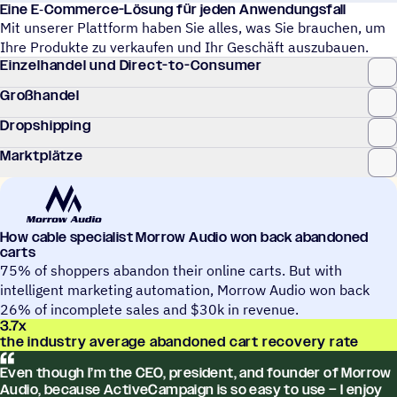
Eine E‑Com­merce-Lösung für jeden Anwendungsfall
Mit unserer Plattform haben Sie alles, was Sie brauchen, um
Ihre Produkte zu verkaufen und Ihr Geschäft auszubauen.
Einzel­han­del und Direct-to-Consumer
Groß­han­del
Drop­ship­ping
Markt­plätze
How cable specia­list Morrow Audio won back abandoned
carts
75% of shoppers abandon their online carts. But with
intelligent marketing automation, Morrow Audio won back
26% of incomplete sales and $30k in revenue.
3.7
x
the industry average abandoned cart recovery rate
Even though I’m the CEO, presi­dent, and founder of Morrow
Audio, because ActiveCampaign is so easy to use – I enjoy