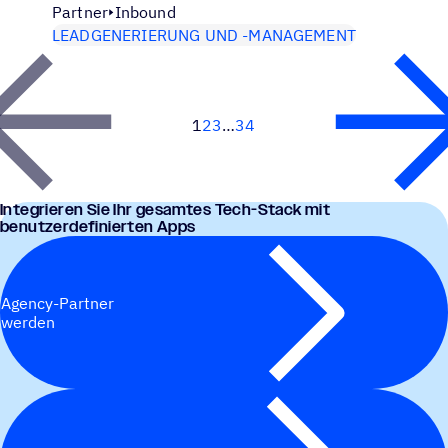
Partner
Inbound
LEADGENERIERUNG UND -MANAGEMENT
1
2
3
34
Next
Inte­grie­ren Sie Ihr gesam­tes Tech-Stack mit
benutzerdefinierten Apps
Agency-Partner
werden