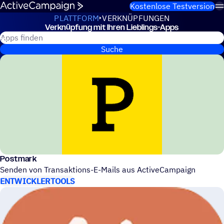
Weiter zum Inhalt
Kostenlose Testversion
PLATTFORM
VERKNÜPFUNGEN
Verknüp­fung mit Ihren Lieblings-Apps
Verknüpfungen
Suche nach ActiveCampaign Apps
Suche
Post­mark
Senden von Trans­ak­ti­ons-E-Mails aus ActiveCampaign
ENTWICKLERTOOLS