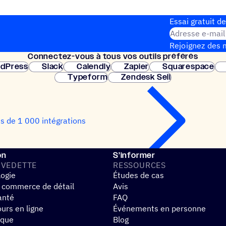
Essai gratuit de
Adresse e-mail
Rejoignez des m
Connec­tez-vous à tous vos outils préférés
Configuration 
dPress
Slack
Calendly
Zapier
Squarespace
Typeform
Zendesk Sell
us de 1 000 intégrations
on
S’informer
 VEDETTE
RESSOURCES
logie
Études de cas
 commerce de détail
Avis
anté
FAQ
urs en ligne
Événements en personne
ique
Blog