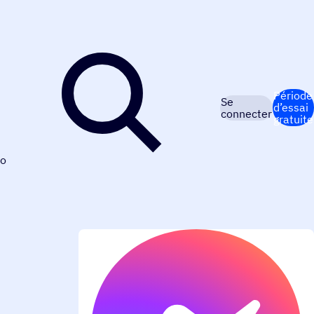
Période
Se
d’essai
connecter
gratuite
o