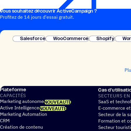
Vous souhai­tez découvrir ActiveCampaign ?
Profitez de 14 jours d'essai gratuit.
Salesforce
WooCommerce
Shopify
Wor
Pl
Plateforme
Cas d’utilisati
CAPA­CI­TÉS
SECTEURS EN
Marketing autonome
SaaS et techno
NOUVEAUTÉ
Active Intelligence
E-commerce et
NOUVEAUTÉ
Marketing Automation
Secteur de la s
CRM
Formation et co
Création de contenu
Secteur tourist