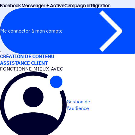
Face­book Messen­ger + ActiveCampaign intégration
Me connecter à mon compte
CAS D’UTILISATION
CRÉATION DE CONTENU
ASSISTANCE CLIENT
FONC­TIONNE MIEUX AVEC
Gestion de
l'audience