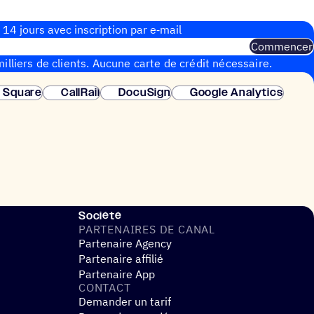
 14 jours avec inscrip­tion par e‑mail
Commencer
illiers de clients. Aucune carte de crédit nécessaire.
instantanée.
Square
CallRail
DocuSign
Google Analytics
Société
PARTE­NAIRES DE CANAL
Partenaire Agency
Partenaire affilié
Partenaire App
CONTACT
Demander un tarif