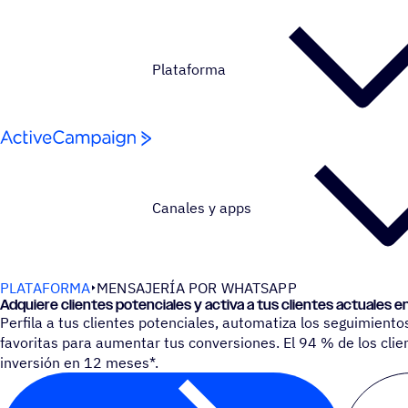
Saltar al contenido
Plataforma
Canales y apps
PLATAFORMA
MENSAJERÍA POR WHATSAPP
Adquiere clien­tes poten­cia­les y activa a tus clien­tes actua­le
Perfila a tus clientes potenciales, automatiza los seguimiento
favoritas para aumentar tus conversiones. El 94 % de los clien
inversión en 12 meses*.