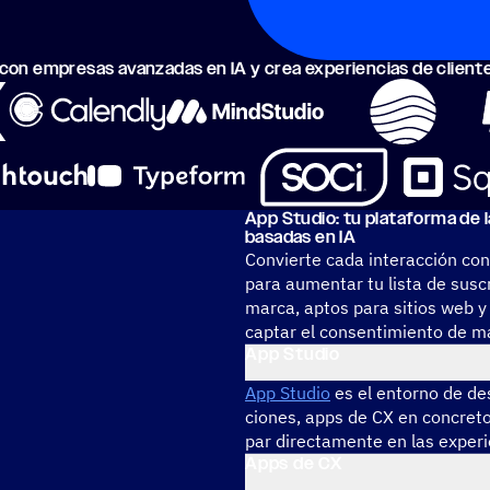
con empre­sas avan­za­das en IA y crea expe­rien­cias de clie
App Studio: tu plata­forma de l
basadas en IA
Convierte cada interacción con
para aumentar tu lista de susc
marca, aptos para sitios web y
captar el consentimiento de m
App Studio
App Studio
es el entorno de des
cio­nes, apps de CX en concreto
par direc­ta­mente en las expe­ri
Apps de CX