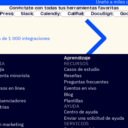
Únete a miles d
Conéc­tate con todas tus herramientas favoritas
instantánea.
Press
Slack
Calendly
CallRail
DocuSign
Goo
 de 1 000 integraciones
Aprendizaje
IA
RECUR­SOS
gía
Casos de estudio
nta minorista
Reseñas
Preguntas frecuentes
sos en línea
Eventos en vivo
Blog
fluenciadores
Plantillas
AYUDA
trias
Centro de ayuda
Enviar una solicitud de ayuda
SERVI­CIOS
n marketing