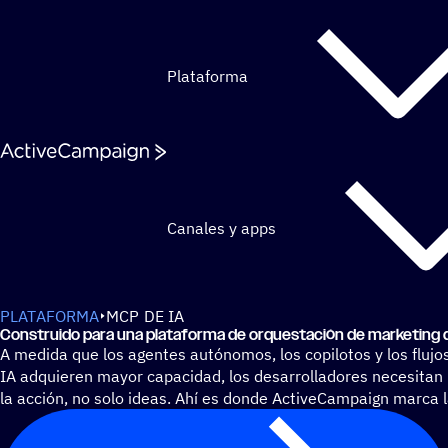
Saltar al contenido
Plataforma
Canales y apps
PLATAFORMA
MCP DE IA
Cons­truido para una plata­forma de orques­ta­ción de marke­ting qu
A medida que los agentes autónomos, los copilotos y los flujo
IA adquieren mayor capacidad, los desarrolladores necesitan
la acción, no solo ideas. Ahí es donde ActiveCampaign marca l