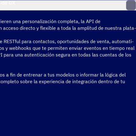
s de CX
­ren una perso­na­li­za­ción completa, la API de
acceso directo y flexi­ble a toda la ampli­tud de nuestra plata­
 RESTful para contac­tos, opor­tu­ni­da­des de venta, auto­ma­ti­
za­dos y webhooks que te permi­ten enviar eventos en tiempo real
I para una auten­ti­ca­ción segura en todas las cuentas de los
os a fin de entre­nar a tus modelos o infor­mar la lógica del
mpleto sobre la expe­rien­cia de inte­gra­ción dentro de tu