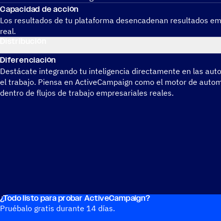
Capa­ci­dad de acción
Los resul­ta­dos de tu plata­forma desen­ca­de­nan resul­ta­dos em
real.
Distri­bu­ción
Dife­ren­cia­ción
Destá­cate inte­grando tu inte­li­gen­cia direc­ta­mente en las auto
el trabajo. Piensa en ActiveCampaign como el motor de auto­ma­
dentro de flujos de trabajo empresariales reales.
¿Todo listo para probar ActiveCampaign?
Pruébalo gratis durante 14 días.