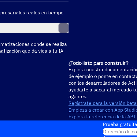
pre­sa­ria­les reales en tiempo
­ma­ti­za­cio­nes donde se realiza
ti­za­ción que da vida a tu IA
¿Todo listo para construir?
Explora nuestra documentación
de ejemplo o ponte en contacto
con los desarrolladores de Ac
ayudarte a sacar al mercado tu
agentes.
Regístrate para la versión bet
Empieza a crear con App Studi
Explora la referencia de la API
Únete a la comunidad de desar
Prueba gratuita
Dirección de co