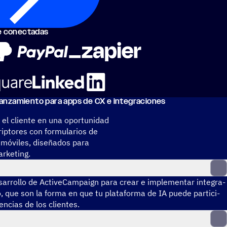
nte conectadas
anza­miento para apps de CX e inte­gra­cio­nes
 el cliente en una oportunidad
riptores con formularios de
 móviles, diseñados para
arketing.
a­rro­llo de ActiveCampaign para crear e imple­men­tar inte­gra­
, que son la forma en que tu plata­forma de IA puede parti­ci­
en­cias de los clientes.