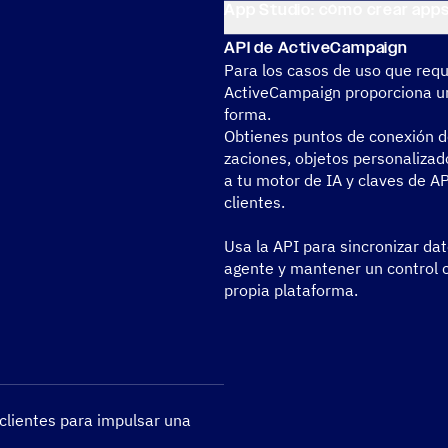
App Studio: cómo crear app
API de ActiveCampaign
Para los casos de uso que requie
ActiveCampaign propor­ciona un 
forma.
Obtie­nes puntos de cone­xión de
za­cio­nes, objetos perso­na­li­
a tu motor de IA y claves de AP
clien­tes.
Usa la API para sincro­ni­zar dat
agente y mante­ner un control co
propia plataforma.
lien­tes para impul­sar una