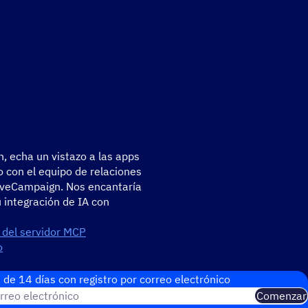
, echa un vistazo a las apps
 con el equipo de relaciones
tiveCampaign. Nos encantaría
 integración de IA con
a del servidor MCP
o
rolladores
 de 14 días con regis­tro por correo electrónico
rreo electrónico
Comenzar