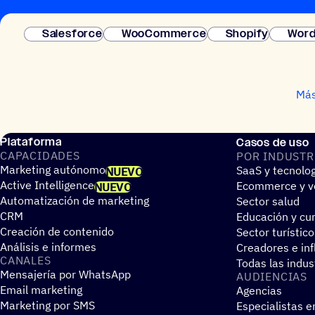
Salesforce
WooCommerce
Shopify
Word
Más
Plataforma
Casos de uso
CAPA­CI­DA­DES
POR INDUS­TR
Marketing autónomo
SaaS y tecnolo
NUEVO
Active Intelligence
Ecommerce y ve
NUEVO
Automatización de marketing
Sector salud
CRM
Educación y cur
Creación de contenido
Sector turístico
Análisis e informes
Creadores e in
CANALES
Todas las indus
Mensajería por WhatsApp
AUDIEN­CIAS
Email marketing
Agencias
Marketing por SMS
Especialistas e