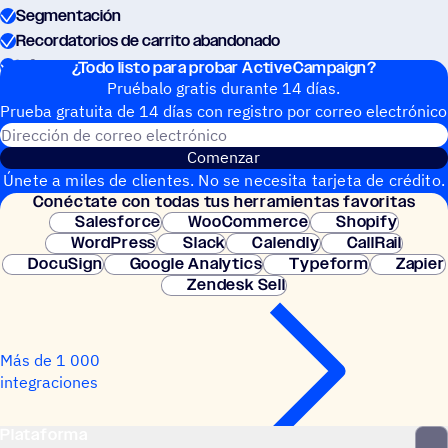
Segmentación
Recordatorios de carrito abandonado
Informes personalizados
¿Todo listo para probar ActiveCampaign?
Pruébalo gratis durante 14 días.
Prueba gratuita de 14 días con regis­tro por correo electrónico
Dirección de correo electrónic
Comenzar
Únete a miles de clientes. No se necesita tarjeta de crédito.
Conéc­tate con todas tus herramientas favoritas
Configuración instantánea.
Salesforce
WooCommerce
Shopify
WordPress
Slack
Calendly
CallRail
DocuSign
Google Analytics
Typeform
Zapier
Zendesk Sell
Más de 1 000
integraciones
Plataforma