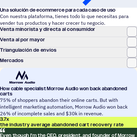
Una solu­ción de ecom­merce para cada caso de uso
Con nuestra plataforma, tienes todo lo que necesitas para
vender tus productos y hacer crecer tu negocio.
Venta mino­rista y directa al consumidor
Venta al por mayor
Trian­gu­la­ción de envíos
Merca­dos
How cable specia­list Morrow Audio won back abandoned
carts
75% of shoppers abandon their online carts. But with
intelligent marketing automation, Morrow Audio won back
26% of incomplete sales and $30k in revenue.
3.7
x
the industry average abandoned cart recovery rate
Even though I’m the CEO, presi­dent, and founder of Morrow