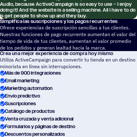
Audio, because ActiveCampaign is so easy to use – I enjoy
doing it! And the website is a selling machine. All I have to do
is get people to show up and they buy.
Simpli­fica las suscrip­cio­nes y los pagos recurrentes
Ofrece experiencias de suscripción sencillas a tus clientes.
Nuestras funciones de pago recurrente aumentan el valor del
tiempo de vida de tus clientes, aumentan el valor promedio
de los pedidos y generan lealtad hacia la marca.
Crea una mejor expe­rien­cia de compra hoy mismo
Utiliza ActiveCampaign para convertir tu tienda en un destino
minorista en línea sin interrupciones.
Más de 900 integraciones
Email marketing
Marketing automation
Envío predictivo
Suscripciones
Catálogo de productos
Venta cruzada y venta adicional
Formularios y páginas de destino
Descuentos personalizados