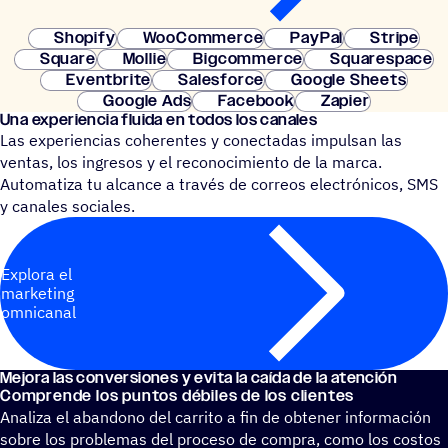
Shopify
WooCommerce
PayPal
Stripe
Square
Mollie
Bigcommerce
Squarespace
Eventbrite
Salesforce
Google Sheets
Google Ads
Facebook
Zapier
Una expe­rien­cia fluida en todos los canales
Las experiencias coherentes y conectadas impulsan las
ventas, los ingresos y el reconocimiento de la marca.
Automatiza tu alcance a través de correos electrónicos, SMS
y canales sociales.
Explora el
marketing
omnicanal
Mejora las conver­sio­nes y evita la caída de la atención
Comprende los puntos débiles de los clientes
Analiza el abandono del carrito a fin de obtener información
sobre los problemas del proceso de compra, como los costos