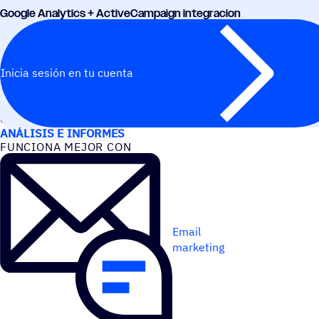
Google Analy­tics + ActiveCampaign integracion
Inicia sesión en tu cuenta
CASOS DE USO
ANÁLISIS E INFORMES
FUNCIONA MEJOR CON
Email
marketing