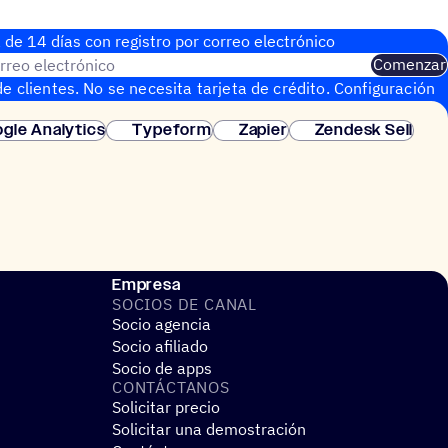
 de 14 días con regis­tro por correo electrónico
rreo electrónico
Comenzar
e clientes. No se necesita tarjeta de crédito. Configuración
gle Analytics
Typeform
Zapier
Zendesk Sell
Empresa
SOCIOS DE CANAL
Socio agencia
Socio afiliado
Socio de apps
CONTÁC­TA­NOS
Solicitar precio
Solicitar una demostración