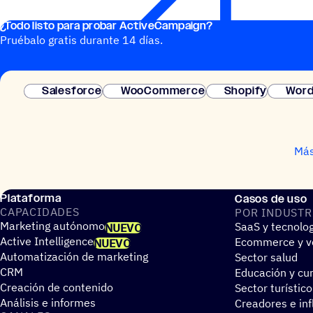
¿Todo listo para probar ActiveCampaign?
Pruébalo gratis durante 14 días.
Salesforce
WooCommerce
Shopify
Word
Más
Plataforma
Casos de uso
CAPA­CI­DA­DES
POR INDUS­TR
Marketing autónomo
SaaS y tecnolo
NUEVO
Active Intelligence
Ecommerce y ve
NUEVO
Automatización de marketing
Sector salud
CRM
Educación y cur
Creación de contenido
Sector turístico
Análisis e informes
Creadores e in