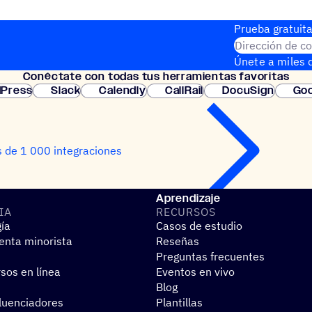
Prueba gratuita
Dirección de co
Únete a miles d
Conéc­tate con todas tus herramientas favoritas
instantánea.
Press
Slack
Calendly
CallRail
DocuSign
Goo
 de 1 000 integraciones
Aprendizaje
IA
RECUR­SOS
gía
Casos de estudio
nta minorista
Reseñas
Preguntas frecuentes
sos en línea
Eventos en vivo
Blog
fluenciadores
Plantillas