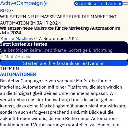
Weiter zum Inhalt
Kostenlose Testversion
BLOG
WIR SETZEN NEUE MASSSTAEBE FUER DIE MARKETING
AUTOMATION IM JAHR 2024
Wir setzen neue Maßstäbe für die Marke­ting-Auto­ma­tion im
Jahr 2024
Kenzie Macksey
17. September 2024
Jetzt kosten­los testen
Sie benötigen keine Kreditkarte. Sofortige Einrichtung.
E-Mail-Adresse
Starten Sie Ihre kostenlose Testversion
THEMEN
AUTOMATIONEN
Bei ActiveCampaign setzen wir neue Maßstäbe für die
Marketing-Automation mit einer Plattform, die sich wirklich
an die Einzigartigkeit deines Unternehmens anpasst. Wir
verschreiben uns der Innovation, damit du sichergehen
kannst, dass deine Marketingbemühungen nicht nur wirksam,
sondern auch erfolgversprechend sind. Mit Blick auf die
Zukunft freuen wir uns, dir eine Reihe neuer Automation-
Funktionen und Verbesserungen vorstellen zu können, um