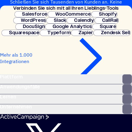
Schließen Sie sich Tausenden von Kunden an. Keine
Verbin­den Sie sich mit all Ihren Lieblings-Tools
Kreditkarte erforderlich. Sofortige Einrichtung.
Salesforce
WooCommerce
Shopify
WordPress
Slack
Calendly
CallRail
DocuSign
Google Analytics
Square
Squarespace
Typeform
Zapier
Zendesk Sell
Mehr als 1.000
Integrationen
Plattform
Anwendungsfälle
Lernen
Unternehmen