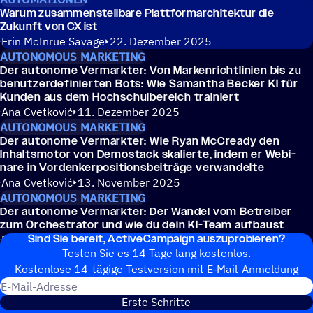
Warum zusam­men­stell­bare Platt­form­ar­chi­tek­tur die
Zukunft von CX ist
Erin McInrue Savage
22. Dezember 2025
AUTONOMOUS MARKETING
Der auto­nome Vermark­ter: Von Marken­richt­li­nien bis zu
benut­zer­de­fi­nier­ten Bots: Wie Saman­tha Becker KI für
Kunden aus dem Hochschulbereich trainiert
Ana Cvetković
11. Dezember 2025
AUTONOMOUS MARKETING
Der auto­nome Vermark­ter: Wie Ryan McCre­ady den
Inhalts­mo­tor von Demo­stack skalierte, indem er Webi­
nare in Vordenkerpositionsbeiträge verwandelte
Ana Cvetković
13. November 2025
AUTONOMOUS MARKETING
Der auto­nome Vermark­ter: Der Wandel vom Betrei­ber
zum Orchestra­tor und wie du dein KI-Team aufbaust
Sind Sie bereit, ActiveCampaign auszuprobieren?
Erin Greenawald
07. November 2025
Testen Sie es 14 Tage lang kostenlos.
Kosten­lose 14-tägige Test­ver­sion mit E‑Mail-Anmel­dung
E-Mail-Adresse
Erste Schritte