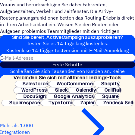
Voraus und berücksichtigen Sie dabei Fahrzeiten,
Aufgabenzeiten, Verkehr und Zeitfenster. Die Arrivy-
Routenplanungsfunktionen betten das Routing-Erlebnis direkt
in Ihren Arbeitsablauf ein. Weisen Sie den Routen oder
Aufgaben problemlos Teammitglieder mit den richtigen
Sind Sie bereit, ActiveCampaign auszuprobieren?
Fähigkeiten zu.
Testen Sie es 14 Tage lang kostenlos.
Kosten­lose 14-tägige Test­ver­sion mit E‑Mail-Anmel­dung
E-Mail-Adresse
Erste Schritte
Schließen Sie sich Tausenden von Kunden an. Keine
Verbin­den Sie sich mit all Ihren Lieblings-Tools
Kreditkarte erforderlich. Sofortige Einrichtung.
Salesforce
WooCommerce
Shopify
WordPress
Slack
Calendly
CallRail
DocuSign
Google Analytics
Square
Squarespace
Typeform
Zapier
Zendesk Sell
Mehr als 1.000
Integrationen