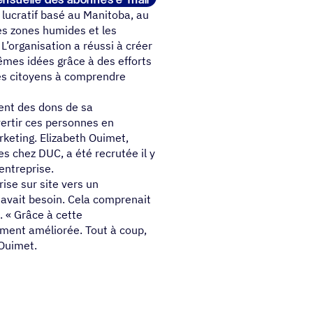
nsuelle des abonnés e-mail
lucratif basé au Manitoba, au
les zones humides et les
’organisation a réussi à créer
es idées grâce à des efforts
les citoyens à comprendre
ment des dons de sa
rtir ces personnes en
rketing. Elizabeth Ouimet,
s chez DUC, a été recrutée il y
entreprise.
rise sur site vers un
 avait besoin. Cela comprenait
 « Grâce à cette
lement améliorée. Tout à coup,
 Ouimet.