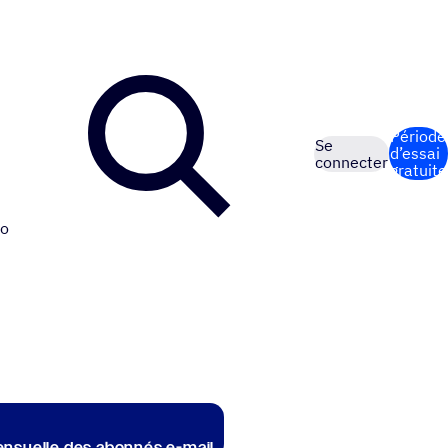
Période
Se
d’essai
connecter
gratuite
o