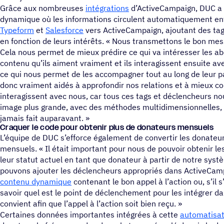
Grâce aux nombreuses
intégrations
d’ActiveCampaign, DUC a 
dynamique où les informations circulent automatiquement ent
Typeform
et
Salesforce
vers ActiveCampaign, ajoutant des ta
en fonction de leurs intérêts. « Nous transmettons le bon m
Cela nous permet de mieux prédire ce qui va intéresser les a
contenu qu’ils aiment vraiment et ils interagissent ensuite av
ce qui nous permet de les accompagner tout au long de leur pa
donc vraiment aidés à approfondir nos relations et à mieux
interagissent avec nous, car tous ces tags et déclencheurs no
image plus grande, avec des méthodes multidimensionnelles,
jamais fait auparavant. »
Craquer le code pour obtenir plus de donateurs mensuels
L’équipe de DUC s’efforce également de convertir les donateu
mensuels. « Il était important pour nous de pouvoir obtenir le
leur statut actuel en tant que donateur à partir de notre sys
pouvons ajouter les déclencheurs appropriés dans ActiveCamp
contenu dynamique
contenant le bon appel à l’action ou, s’il 
savoir quel est le point de déclenchement pour les intégrer da
convient afin que l’appel à l’action soit bien reçu. »
Certaines données importantes intégrées à cette
automatisat