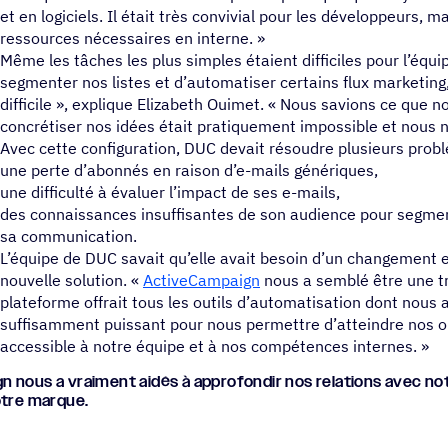
et en logiciels. Il était très convivial pour les développeurs, m
ressources nécessaires en interne. »
Même les tâches les plus simples étaient difficiles pour l’équ
segmenter nos listes et d’automatiser certains flux marketing,
difficile », explique Elizabeth Ouimet. « Nous savions ce que n
concrétiser nos idées était pratiquement impossible et nous n
Avec cette configuration, DUC devait résoudre plusieurs prob
une perte d’abonnés en raison d’e-mails génériques,
une difficulté à évaluer l’impact de ses e-mails,
des connaissances insuffisantes de son audience pour segment
sa communication.
L’équipe de DUC savait qu’elle avait besoin d’un changement
nouvelle solution. «
ActiveCampaign
nous a semblé être une tr
plateforme offrait tous les outils d’automatisation dont nous
suffisamment puissant pour nous permettre d’atteindre nos ob
accessible à notre équipe et à nos compétences internes. »
 nous a vrai­ment aidés à appro­fon­dir nos rela­tions avec
otre marque.