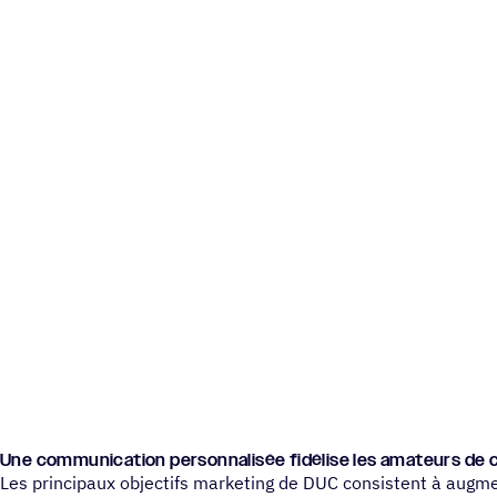
Une commu­ni­ca­tion person­na­li­sée fidé­lise les amateurs de
Les principaux objectifs marketing de DUC consistent à augm