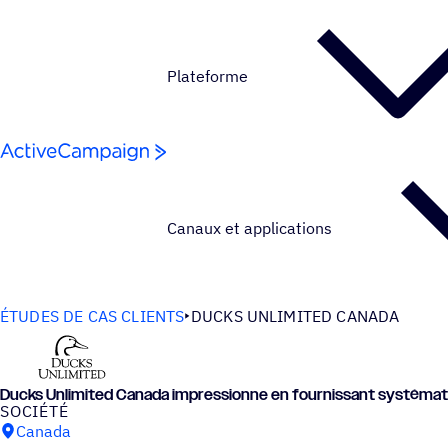
Passer au contenu
Plateforme
Canaux et applications
ÉTUDES DE CAS CLIENTS
DUCKS UNLIMITED CANADA
Ducks Unli­mi­ted Canada impres­sionne en four­nis­sant systé­ma­
SOCIÉTÉ
Canada