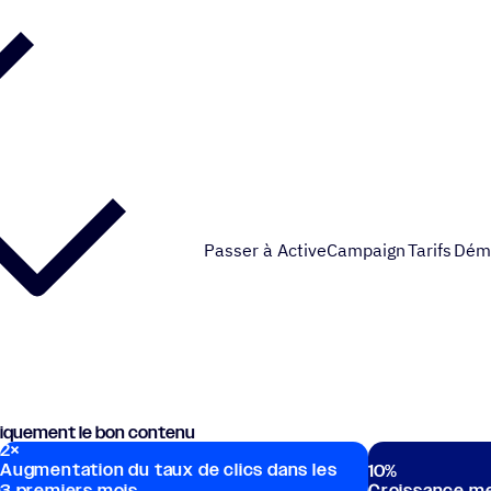
Passer à ActiveCampaign
Tarifs
Dém
ti­que­ment le bon contenu
2
×
Statis­tiques principales
Augmentation du taux de clics dans les
10
%