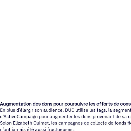
Augmen­ta­tion des dons pour pour­suivre les efforts de con
En plus d’élargir son audience, DUC utilise les tags, la segmen
d’ActiveCampaign pour augmenter les dons provenant de sa 
Selon Elizabeth Ouimet, les campagnes de collecte de fonds f
n’ont jamais été aussi fructueuses.