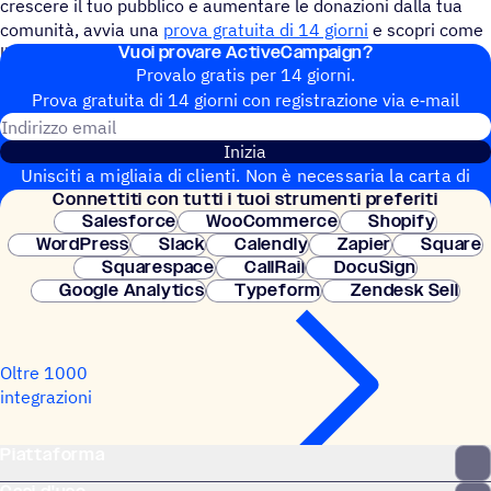
crescere il tuo pubblico e aumentare le donazioni dalla tua
comunità, avvia una
prova gratuita di 14 giorni
e scopri come
Vuoi provare ActiveCampaign?
l'automazione di ActiveCampaign può aiutarti!
Provalo gratis per 14 giorni.
Prova gratuita di 14 giorni con regi­stra­zione via e‑mail
Indirizzo email
Inizia
Unisciti a migliaia di clienti. Non è necessaria la carta di
Connet­titi con tutti i tuoi strumenti preferiti
credito. Configurazione istantanea.
Salesforce
WooCommerce
Shopify
WordPress
Slack
Calendly
Zapier
Square
Squarespace
CallRail
DocuSign
Google Analytics
Typeform
Zendesk Sell
Oltre 1000
integrazioni
Piattaforma