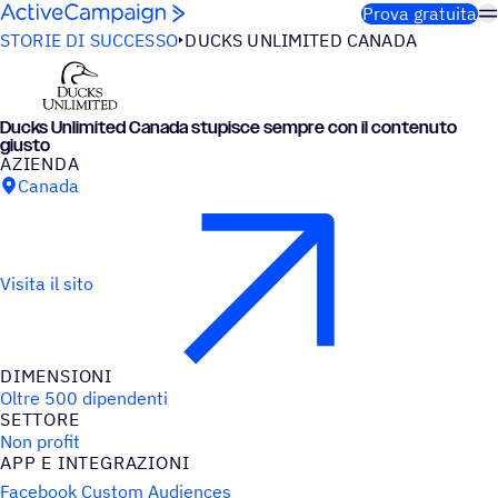
Salta al contenuto
Prova gratuita
STORIE DI SUCCESSO
DUCKS UNLIMITED CANADA
Ducks Unli­mi­ted Canada stupi­sce sempre con il contenuto
giusto
AZIENDA
Canada
Visita il sito
DIMEN­SIONI
Oltre 500 dipendenti
SETTORE
Non profit
APP E INTEGRAZIONI
Facebook Custom Audiences