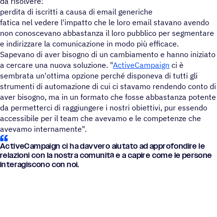
da risolvere:
perdita di iscritti a causa di email generiche
fatica nel vedere l'impatto che le loro email stavano avendo
non conoscevano abbastanza il loro pubblico per segmentare
e indirizzare la comunicazione in modo più efficace.
Sapevano di aver bisogno di un cambiamento e hanno iniziato
a cercare una nuova soluzione. "
ActiveCampaign
ci è
sembrata un'ottima opzione perché disponeva di tutti gli
strumenti di automazione di cui ci stavamo rendendo conto di
aver bisogno, ma in un formato che fosse abbastanza potente
da permetterci di raggiungere i nostri obiettivi, pur essendo
accessibile per il team che avevamo e le competenze che
avevamo internamente".
ActiveCampaign ci ha davvero aiutato ad appro­fon­dire le
rela­zioni con la nostra comu­nità e a capire come le persone
inte­ra­gi­scono con noi.