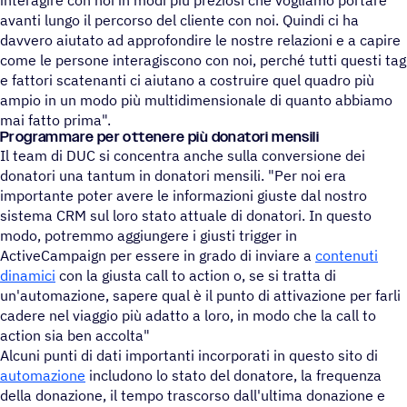
avanti lungo il percorso del cliente con noi. Quindi ci ha
davvero aiutato ad approfondire le nostre relazioni e a capire
come le persone interagiscono con noi, perché tutti questi tag
e fattori scatenanti ci aiutano a costruire quel quadro più
ampio in un modo più multidimensionale di quanto abbiamo
mai fatto prima".
Program­mare per otte­nere più donatori mensili
Il team di DUC si concentra anche sulla conversione dei
donatori una tantum in donatori mensili. "Per noi era
importante poter avere le informazioni giuste dal nostro
sistema CRM sul loro stato attuale di donatori. In questo
modo, potremmo aggiungere i giusti trigger in
ActiveCampaign per essere in grado di inviare a
contenuti
dinamici
con la giusta call to action o, se si tratta di
un'automazione, sapere qual è il punto di attivazione per farli
cadere nel viaggio più adatto a loro, in modo che la call to
action sia ben accolta"
Alcuni punti di dati importanti incorporati in questo sito di
automazione
includono lo stato del donatore, la frequenza
della donazione, il tempo trascorso dall'ultima donazione e