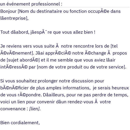
un événement professionnel :
Bonjour [Nom du destinataire ou fonction occupÃ©e dans
lâentreprise],
Tout dâabord, jâespÃ¨re que vous allez bien !
Je reviens vers vous suite Ã notre rencontre lors de [tel
Ã©vÃ©nement]. Jâai apprÃ©ciÃ© notre Ã©change Ã propos
de [sujet abordÃ©] et il me semble que vous aviez lâair
intÃ©ressÃ© par [nom de votre produit ou de votre service].
Si vous souhaitez prolonger notre discussion pour
bÃ©nÃ©ficier de plus amples informations, je serais heureux
de vous rÃ©pondre. Dâailleurs, pour ne pas perdre de temps,
voici un lien pour convenir dâun rendez-vous Ã votre
convenance :
[lien]
.
Bien cordialement,