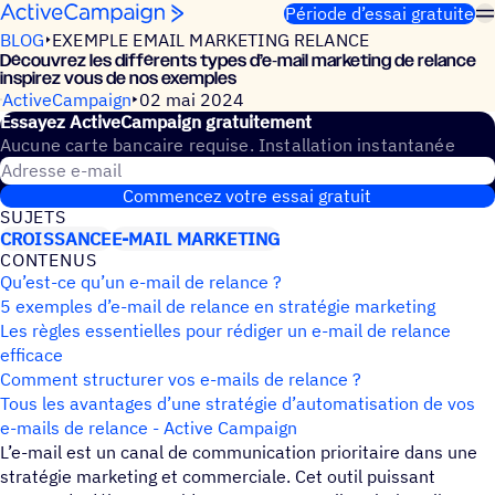
Passer au contenu
Période d’essai gratuite
BLOG
EXEMPLE EMAIL MARKETING RELANCE
Décou­vrez les diffé­rents types d’e‑mail marke­ting de relance
inspi­rez vous de nos exemples
ActiveCampaign
02 mai 2024
Essayez ActiveCampaign gratuitement
Aucune carte bancaire requise. Installation instantanée
Adresse e-mail
Commencez votre essai gratuit
SUJETS
CROISSANCE
E-MAIL MARKETING
CONTE­NUS
Qu’est-ce qu’un e-mail de relance ?
5 exemples d’e-mail de relance en stratégie marketing
Les règles essentielles pour rédiger un e-mail de relance
efficace
Comment structurer vos e-mails de relance ?
Tous les avantages d’une stratégie d’automatisation de vos
e-mails de relance - Active Campaign
L’e-mail est un canal de communication prioritaire dans une
stratégie marketing et commerciale. Cet outil puissant