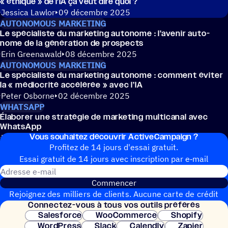
« éthique » de l’IA ça veut dire quoi ?
Jessica Lawlor
09 décembre 2025
AUTONOMOUS MARKETING
Le spécia­liste du marke­ting auto­nome : l’avenir auto­
nome de la géné­ra­tion de prospects
Erin Greenawald
08 décembre 2025
AUTONOMOUS MARKETING
Le spécia­liste du marke­ting auto­nome : comment éviter
la « médio­crité accé­lé­rée » avec l’IA
Peter Osborne
02 décembre 2025
WHATSAPP
Élabo­rer une stra­té­gie de marke­ting multi­ca­nal avec
WhatsApp
Vous souhai­tez découvrir ActiveCampaign ?
Katherine Kim
30 juin 2025
Profitez de 14 jours d'essai gratuit.
Essai gratuit de 14 jours avec inscrip­tion par e‑mail
Adresse e-mail
Commencer
Rejoignez des milliers de clients. Aucune carte de crédit
Connec­tez-vous à tous vos outils préférés
nécessaire. Configuration instantanée.
Salesforce
WooCommerce
Shopify
WordPress
Slack
Calendly
Zapier