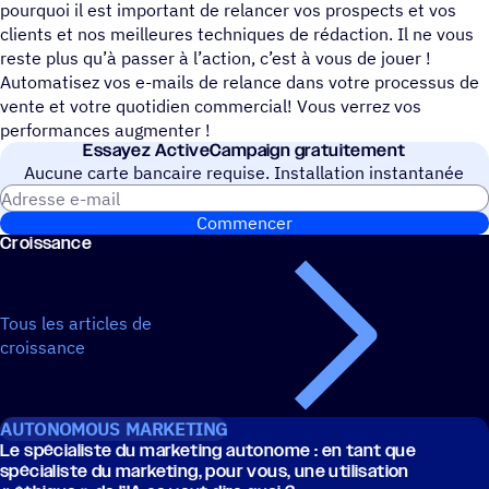
pourquoi il est important de relancer vos prospects et vos
clients et nos meilleures techniques de rédaction. Il ne vous
reste plus qu’à passer à l’action, c’est à vous de jouer !
Automatisez vos e-mails de relance dans votre processus de
vente et votre quotidien commercial! Vous verrez vos
performances augmenter !
Essayez ActiveCampaign gratuitement
Aucune carte bancaire requise. Installation instantanée
Adresse e-mail
Commencer
Crois­sance
Tous les articles de
croissance
AUTONOMOUS MARKETING
Le spécia­liste du marke­ting auto­nome : en tant que
spécia­liste du marke­ting, pour vous, une utili­sa­tion