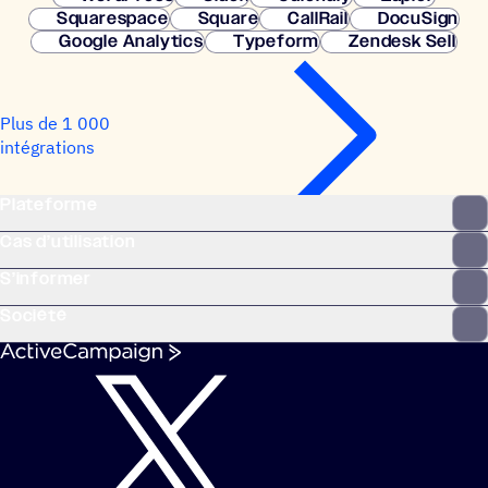
Squarespace
Square
CallRail
DocuSign
Google Analytics
Typeform
Zendesk Sell
Plus de 1 000
intégrations
Plateforme
Cas d’utilisation
S’informer
Société