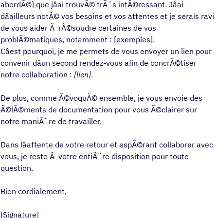
abordÃ©] que jâai trouvÃ© trÃ¨s intÃ©ressant. Jâai
dâailleurs notÃ© vos besoins et vos attentes et je serais ravi
de vous aider Ã rÃ©soudre certaines de vos
problÃ©matiques, notamment : [exemples].
Câest pourquoi, je me permets de vous envoyer un lien pour
convenir dâun second rendez-vous afin de concrÃ©tiser
notre collaboration :
[lien]
.
De plus, comme Ã©voquÃ© ensemble, je vous envoie des
Ã©lÃ©ments de documentation pour vous Ã©clairer sur
notre maniÃ¨re de travailler.
Dans lâattente de votre retour et espÃ©rant collaborer avec
vous, je reste Ã votre entiÃ¨re disposition pour toute
question.
Bien cordialement,
[Signature]