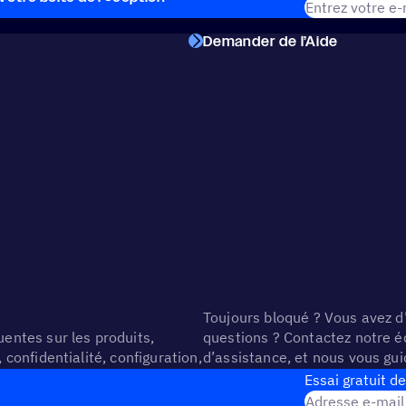
Demander de l’Aide
Toujours bloqué ? Vous avez d
entes sur les produits,
questions ? Contactez notre é
 confidentialité, configuration,
d’assistance, et nous vous gu
 compte d’ActiveCampaign.
résolution de votre problème.
Essai gratuit de
Adresse e-mail