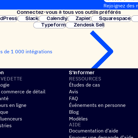
Rejoignez des m
Connec­tez-vous à tous vos outils préférés
Configuration 
dPress
Slack
Calendly
Zapier
Squarespace
Typeform
Zendesk Sell
us de 1 000 intégrations
on
S’informer
 VEDETTE
RESSOURCES
logie
Études de cas
 commerce de détail
Avis
anté
FAQ
urs en ligne
Événements en personne
ique
Blog
fluenceurs
Modèles
AIDE
stries
Documentation d’aide
Envoyer une demande d’aide