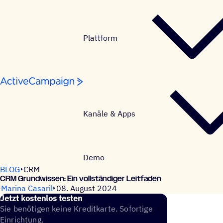
Weiter zum Inhalt
Plattform
Kanäle & Apps
Demo
BLOG
CRM
CRM Grund­wis­sen: Ein vollständiger Leitfaden
Marina Casaril
08. August 2024
Jetzt kosten­los testen
Sie benötigen keine Kreditkarte. Sofortige
Einrichtung.