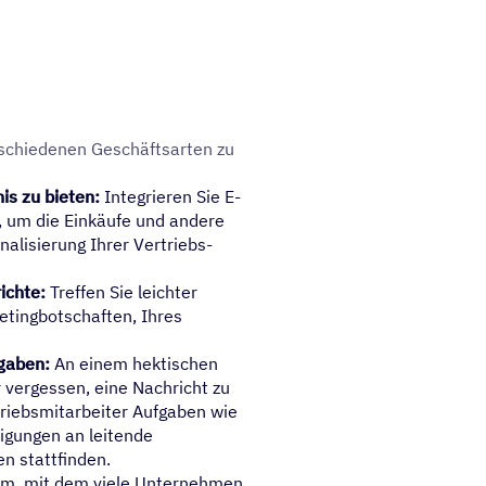
ie­de­nen Geschäfts­ar­ten zu
is zu bieten:
Integrieren Sie E-
 um die Einkäufe und andere
alisierung Ihrer Vertriebs-
richte:
Treffen Sie leichter
etingbotschaften, Ihres
gaben:
An einem hektischen
r vergessen, eine Nachricht zu
triebsmitarbeiter Aufgaben wie
igungen an leitende
n stattfinden.
em, mit dem viele Unternehmen