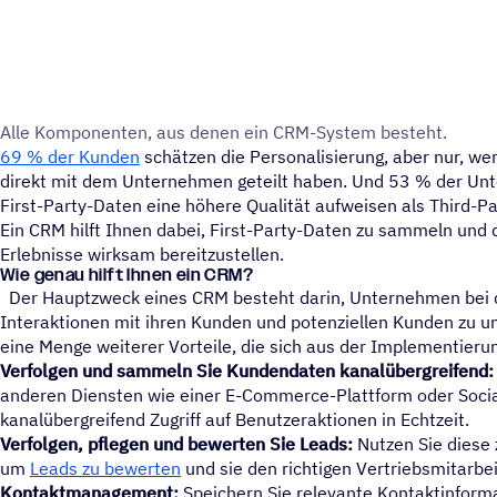
Alle Kompo­nen­ten, aus denen ein CRM-System besteht.
69 % der Kunden
schätzen die Personalisierung, aber nur, wen
direkt mit dem Unternehmen geteilt haben. Und 53 % der Un
First-Party-Daten eine höhere Qualität aufweisen als Third-P
Ein CRM hilft Ihnen dabei, First-Party-Daten zu sammeln und 
Erlebnisse wirksam bereitzustellen.
Wie genau hilft Ihnen ein CRM?
Der Hauptzweck eines CRM besteht darin, Unternehmen bei d
Interaktionen mit ihren Kunden und potenziellen Kunden zu un
eine Menge weiterer Vorteile, die sich aus der Implementier
Verfolgen und sammeln Sie Kundendaten kanalübergreifend:
anderen Diensten wie einer E-Commerce-Plattform oder Socia
kanalübergreifend Zugriff auf Benutzeraktionen in Echtzeit.
Verfolgen, pflegen und bewerten Sie Leads:
Nutzen Sie diese
um
Leads zu bewerten
und sie den richtigen Vertriebsmitarbe
Kontaktmanagement:
Speichern Sie relevante Kontaktinforma