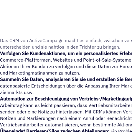
Das CRM von ActiveCampaign macht es einfach, zwischen versch
unter­schei­den und sie nahtlos in den Trich­ter zu bringen.
Verfolgen Sie Kundenaktionen, um ein personalisiertes Erlebn
Commerce-Plattformen, Websites und Point-of-Sale-Systeme,
Aktionen Ihrer Kunden zu verfolgen und diese Daten zur Person
und Marketingmaßnahmen zu nutzen.
Sammeln Sie Daten, analysieren Sie sie und erstellen Sie Be
datenbasierte Entscheidungen über die Anpassung Ihrer Mark
Zielmarkts usw.
Automation zur Beschleunigung von Vertriebs-/Marketingauf
Arbeitstag kann es leicht passieren, dass Vertriebsmitarbeite
senden oder eine Notiz zu hinterlassen. Mit CRMs können Ver
Notizen und Markierungen nach einem Anruf oder Benachricht
Vertriebsmitarbeiter automatisieren, wenn bestimmte Aktione
Überwindet Barrieren/Silos zwischen Abteilungen:
Ein Probl