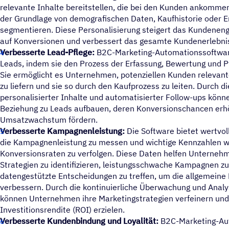
relevante Inhalte bereitstellen, die bei den Kunden ankommen
der Grundlage von demografischen Daten, Kaufhistorie oder
segmentieren. Diese Personalisierung steigert das Kundenen
auf Konversionen und verbessert das gesamte Kundenerlebni
Verbesserte Lead-Pflege:
B2C-Marketing-Automationssoftware 
Leads, indem sie den Prozess der Erfassung, Bewertung und P
Sie ermöglicht es Unternehmen, potenziellen Kunden relevan
zu liefern und sie so durch den Kaufprozess zu leiten. Durch di
personalisierter Inhalte und automatisierter Follow-ups kön
Beziehung zu Leads aufbauen, deren Konversionschancen erh
Umsatzwachstum fördern.
Verbesserte Kampagnenleistung:
Die Software bietet wertvol
die Kampagnenleistung zu messen und wichtige Kennzahlen wie
Konversionsraten zu verfolgen. Diese Daten helfen Unternehm
Strategien zu identifizieren, leistungsschwache Kampagnen z
datengestützte Entscheidungen zu treffen, um die allgemeine 
verbessern. Durch die kontinuierliche Überwachung und Ana
können Unternehmen ihre Marketingstrategien verfeinern und
Investitionsrendite (ROI) erzielen.
Verbesserte Kundenbindung und Loyalität:
B2C-Marketing-Aut