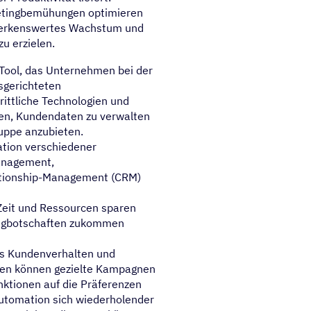
ketingbemühungen optimieren
emerkenswertes Wachstum und
u erzielen.
Tool, das Unternehmen bei der
sgerichteten
ittliche Technologien und
en, Kundendaten zu verwalten
ruppe anzubieten.
tion verschiedener
anagement,
tionship-Management (CRM)
eit und Ressourcen sparen
tingbotschaften zukommen
das Kundenverhalten und
men können gezielte Kampagnen
nktionen auf die Präferenzen
Automation sich wiederholender