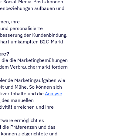
er Social-Media-Posts können
ndenbeziehungen aufbauen und
men, ihre
 und personalisierte
erbesserung der Kundenbindung,
 hart umkämpften B2C-Markt
are?
, die die Marketingbemühungen
 dem Verbrauchermarkt fördern
olende Marketingaufgaben wie
it und Mühe. So können sich
tiver Inhalte und die
Analyse
g des manuellen
vität erreichen und ihre
tware ermöglicht es
f die Präferenzen und das
können zielgerichtete und