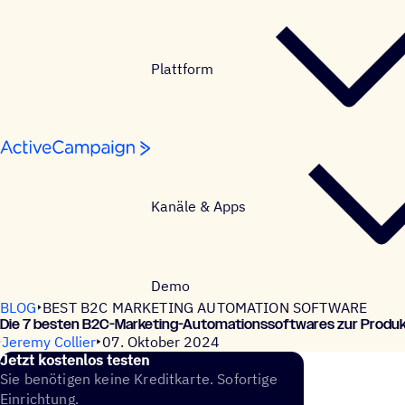
Weiter zum Inhalt
Plattform
Kanäle & Apps
Demo
BLOG
BEST B2C MARKETING AUTOMATION SOFTWARE
Die 7 besten B2C-Marke­ting-Auto­ma­ti­ons­soft­wares zur Produ
Jeremy Collier
07. Oktober 2024
Jetzt kosten­los testen
Sie benötigen keine Kreditkarte. Sofortige
Einrichtung.