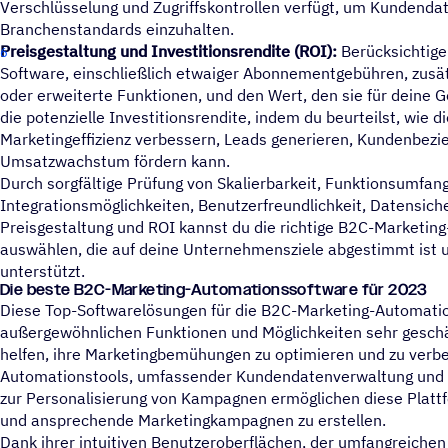
Verschlüsselung und Zugriffskontrollen verfügt, um Kundenda
Branchenstandards einzuhalten.
Preisgestaltung und Investitionsrendite (ROI):
Berücksichtige 
Software, einschließlich etwaiger Abonnementgebühren, zusät
oder erweiterte Funktionen, und den Wert, den sie für deine G
die potenzielle Investitionsrendite, indem du beurteilst, wie d
Marketingeffizienz verbessern, Leads generieren, Kundenbezi
Umsatzwachstum fördern kann.
Durch sorgfältige Prüfung von Skalierbarkeit, Funktionsumfan
Integrationsmöglichkeiten, Benutzerfreundlichkeit, Datensich
Preisgestaltung und ROI kannst du die richtige B2C-Marketi
auswählen, die auf deine Unternehmensziele abgestimmt ist u
unterstützt.
Die beste B2C-Marke­ting-Auto­ma­ti­ons­soft­ware für 2023
Diese Top-Softwarelösungen für die B2C-Marketing-Automatio
außergewöhnlichen Funktionen und Möglichkeiten sehr gesch
helfen, ihre Marketingbemühungen zu optimieren und zu verbe
Automationstools, umfassender Kundendatenverwaltung und f
zur Personalisierung von Kampagnen ermöglichen diese Platt
und ansprechende Marketingkampagnen zu erstellen.
Dank ihrer intuitiven Benutzeroberflächen, der umfangreichen