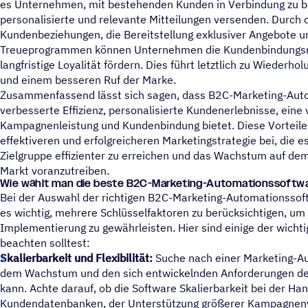
es Unternehmen, mit bestehenden Kunden in Verbindung zu bl
personalisierte und relevante Mitteilungen versenden. Durch d
Kundenbeziehungen, die Bereitstellung exklusiver Angebote 
Treueprogrammen können Unternehmen die Kundenbindungsr
langfristige Loyalität fördern. Dies führt letztlich zu Wiede
und einem besseren Ruf der Marke.
Zusammenfassend lässt sich sagen, dass B2C-Marketing-Aut
verbesserte Effizienz, personalisierte Kundenerlebnisse, eine
Kampagnenleistung und Kundenbindung bietet. Diese Vorteile
effektiveren und erfolgreicheren Marketingstrategie bei, die 
Zielgruppe effizienter zu erreichen und das Wachstum auf d
Markt voranzutreiben.
Wie wählt man die beste B2C-Marketing-Automationssoftw
Bei der Auswahl der richtigen B2C-Marketing-Automationssof
es wichtig, mehrere Schlüsselfaktoren zu berücksichtigen, um 
Implementierung zu gewährleisten. Hier sind einige der wicht
beachten solltest:
Skalierbarkeit und Flexibilität:
Suche nach einer Marketing-Au
dem Wachstum und den sich entwickelnden Anforderungen d
kann. Achte darauf, ob die Software Skalierbarkeit bei der H
Kundendatenbanken, der Unterstützung größerer Kampagnenv