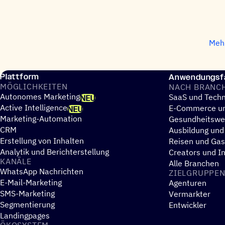
Mehr
Plattform
Anwendungsfä
MÖGLICH­KEI­TEN
NACH BRANC
Autonomes Marketing
SaaS und Techn
NEU
Active Intelligence
E-Commerce un
NEU
Marketing-Automation
Gesundheitsw
CRM
Ausbildung und
Erstellung von Inhalten
Reisen und Ga
Analytik und Berichterstellung
Creators und I
KANÄLE
Alle Branchen
WhatsApp Nachrichten
ZIEL­GRUP­PE
E-Mail-Marketing
Agenturen
SMS-Marketing
Vermarkter
Segmentierung
Entwickler
Landingpages