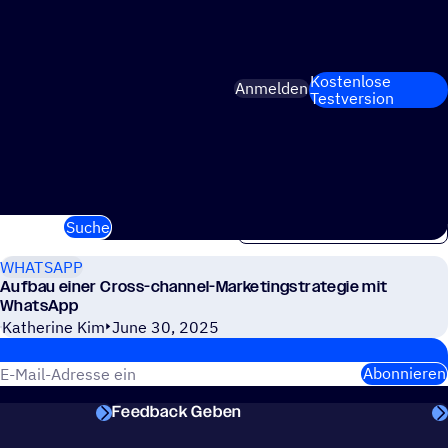
Kostenlose
Anmelden
Testversion
Suche
WHATSAPP
Aufbau einer Cross-channel-Marketingstrategie mit
WhatsApp
Katherine Kim
June 30, 2025
Abonnieren
Feedback Geben