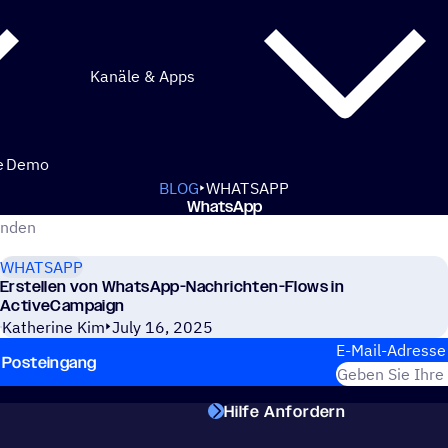
Kanäle & Apps
e
Demo
BLOG
WHATSAPP
Whats­App
eCampaign Blog
WHATSAPP
Erstellen von WhatsApp-Nachrichten-Flows in
ActiveCampaign
Katherine Kim
July 16, 2025
E-Mail-Adresse
en Posteingang
Hilfe Anfordern