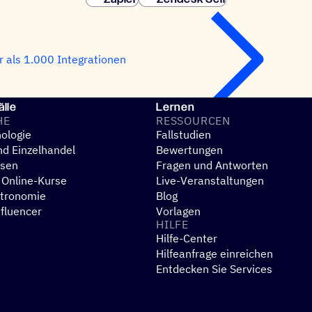
 als 1.000 Integrationen
lle
Lernen
HE
RESSOUR­CEN
ologie
Fallstudien
d Einzelhandel
Bewertungen
esen
Fragen und Antworten
 Online-Kurse
Live-Veranstaltungen
stronomie
Blog
nfluencer
Vorlagen
HILFE
Hilfe-Center
N
Hilfeanfrage einreichen
Entdecken Sie Services