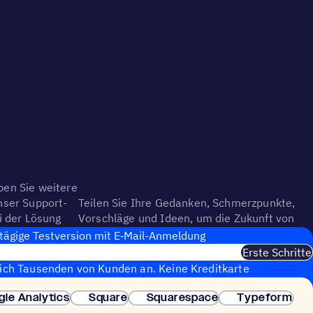
en Sie weitere
nser Support-
Teilen Sie Ihre Gedanken, Schmerzpunkte,
i der Lösung
Vorschläge und Ideen, um die Zukunft von
ActiveCampaign mitzugestalten.
tägige Test­ver­sion mit E‑Mail-Anmel­dung
Erste Schritte
sich Tausenden von Kunden an. Keine Kreditkarte
fortige Einrichtung.
gle Analytics
Square
Squarespace
Typeform