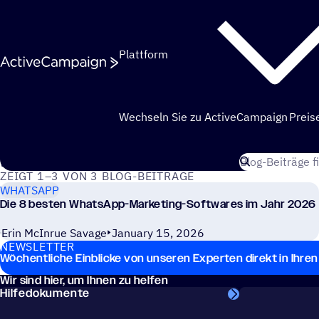
Weiter zum Inhalt
Plattform
Wechseln Sie zu ActiveCampaign
Preis
Suche im Activ
WhatsApp
ZEIGT 1–3 VON 3 BLOG-BEITRÄGE
WHATSAPP
Die 8 besten WhatsApp-Marketing-Softwares im Jahr 2026
Erin McInrue Savage
January 15, 2026
NEWS­LET­TER
Wöchent­li­che Einbli­cke von unseren Exper­ten direkt in Ihr
Wir sind hier, um Ihnen zu helfen
Hilfedokumente