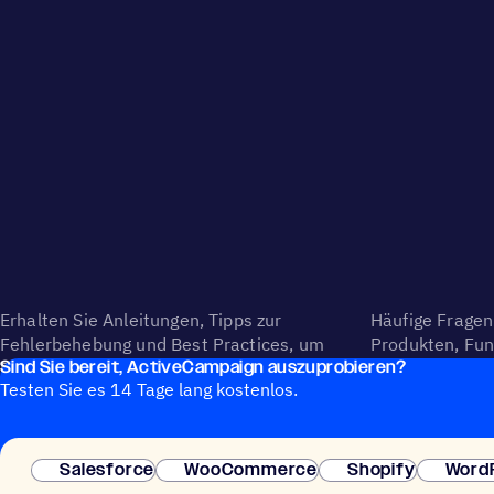
Erhalten Sie Anleitungen, Tipps zur
Häufige Fragen
Fehlerbehebung und Best Practices, um
Produkten, Fun
Sind Sie bereit, ActiveCampaign auszuprobieren?
Plattformfunktionen effektiv zu nutzen.
Einrichtung, A
Testen Sie es 14 Tage lang kostenlos.
Salesforce
WooCommerce
Shopify
Word