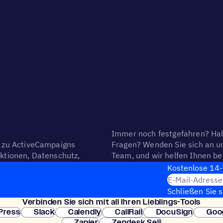
Immer noch festgefahren? Hab
 zu ActiveCampaigns
Fragen? Wenden Sie sich an u
ktionen, Datenschutz,
Team, und wir helfen Ihnen be
brechnung und Konto.
Ihres Problems.
Kosten­lose 14-
E-Mail-Adresse
Schließen Sie 
Verbin­den Sie sich mit all Ihren Lieblings-Tools
erforderlich. So
Press
Slack
Calendly
CallRail
DocuSign
Goo
Zapier
Zendesk Sell