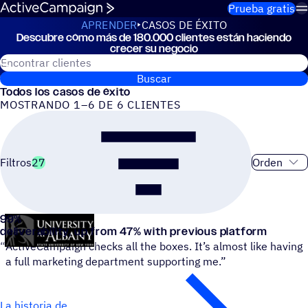
Saltar al contenido
Prueba gratis
APRENDER
CASOS DE ÉXITO
Descu­bre cómo más de 180.000 clien­tes están haciendo
Casos de éxito
crecer su negocio
Buscar clientes de ActiveCampaign
Buscar
Todos los casos de éxito
MOSTRANDO 1–6 DE 6 CLIENTES
Orden de cl
Filtros
27
99
%
University at Albany MBA for Executives
deliverability, up from 47% with previous platform
“
ActiveCampaign checks all the boxes. It’s almost like having
a full marketing department supporting me.”
La historia de