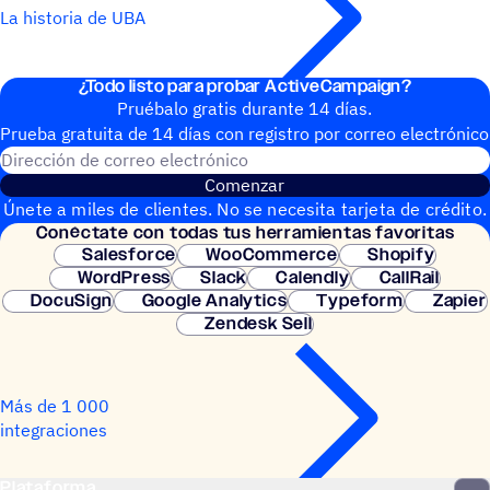
La historia de UBA
¿Todo listo para probar ActiveCampaign?
Pruébalo gratis durante 14 días.
Prueba gratuita de 14 días con regis­tro por correo electrónico
Dirección de correo electrónic
Comenzar
Únete a miles de clientes. No se necesita tarjeta de crédito.
Conéc­tate con todas tus herramientas favoritas
Configuración instantánea.
Salesforce
WooCommerce
Shopify
WordPress
Slack
Calendly
CallRail
DocuSign
Google Analytics
Typeform
Zapier
Zendesk Sell
Más de 1 000
integraciones
Plataforma