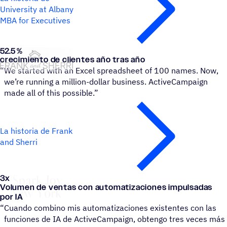
University at Albany
MBA for Executives
52.5 %
Frank and Sherri
crecimiento de clientes año tras año
“
We started with an Excel spreadsheet of 100 names. Now,
we’re running a million-dollar business. ActiveCampaign
made all of this possible.”
La historia de Frank
and Sherri
3
x
Spark Joy New York
Volumen de ventas con automatizaciones impulsadas
por IA
“
Cuando combino mis automatizaciones existentes con las
funciones de IA de ActiveCampaign, obtengo tres veces más