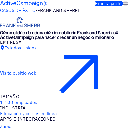
Saltar al contenido
Prueba gratis
CASOS DE ÉXITO
FRANK AND SHERRI
Cómo el dúo de educa­ción inmo­bi­lia­ria Frank and Sherri usó
ActiveCampaign para hacer crecer un negocio millonario
EMPRESA
Estados Unidos
Visita el sitio web
TAMAÑO
1-100 empleados
INDUS­TRIA
Educación y cursos en línea
APPS E INTEGRACIONES
Zapier