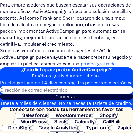
Para emprendedores que buscan escalar sus operaciones de
manera eficaz, ActiveCampaign ofrece una solución sencilla y
potente. Así como Frank and Sherri pasaron de una simple
hoja de cálculo a un negocio millonario, otras empresas
pueden implementar ActiveCampaign para automatizar su
marketing, mejorar la interacción con los clientes y, en
definitiva, impulsar el crecimiento.
Si deseas ver cómo el conjunto de agentes de AC de
ActiveCampaign pueden ayudarte a hacer crecer tu negocio y
ampliar tu público, comienza con una
prueba gratis de
¿Todo listo para probar ActiveCampaign?
14 días
hoy mismo.
Pruébalo gratis durante 14 días.
Prueba gratuita de 14 días con regis­tro por correo electrónico
Dirección de correo electrónic
Comenzar
Únete a miles de clientes. No se necesita tarjeta de crédito.
Conéc­tate con todas tus herramientas favoritas
Configuración instantánea.
Salesforce
WooCommerce
Shopify
WordPress
Slack
Calendly
CallRail
DocuSign
Google Analytics
Typeform
Zapier