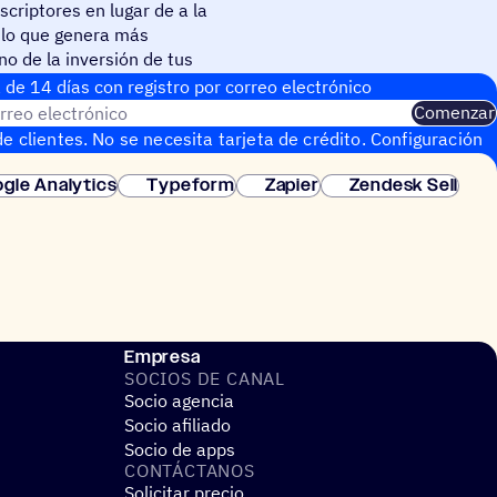
scriptores en lugar de a la
 lo que genera más
no de la inversión de tus
 de 14 días con regis­tro por correo electrónico
rreo electrónico
Comenzar
e clientes. No se necesita tarjeta de crédito. Configuración
gle Analytics
Typeform
Zapier
Zendesk Sell
Empresa
SOCIOS DE CANAL
Socio agencia
Socio afiliado
Socio de apps
CONTÁC­TA­NOS
Solicitar precio