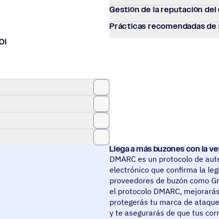
Gestión de la repu­tación del
Prác­ti­cas reco­men­da­das d
OI
Llega a más buzones con la v
DMARC es un protocolo de aute
electrónico que confirma la le
proveedores de buzón como Gm
el protocolo DMARC, mejorarás 
protegerás tu marca de ataque
y te asegurarás de que tus cor