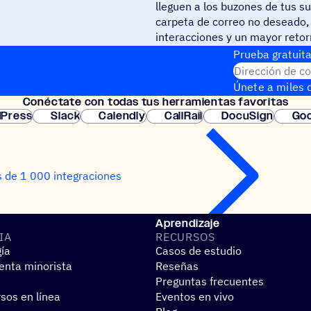
lleguen a los buzones de tus su
carpeta de correo no deseado,
interacciones y un mayor retor
campañas.
Prueba gratuita
Dirección de co
Únete a miles d
Conéc­tate con todas tus herramientas favoritas
instantánea.
Press
Slack
Calendly
CallRail
DocuSign
Goo
 de 1 000 integraciones
Aprendizaje
IA
RECUR­SOS
gía
Casos de estudio
nta minorista
Reseñas
Preguntas frecuentes
sos en línea
Eventos en vivo