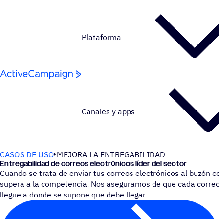
Saltar al contenido
Plataforma
Canales y apps
CASOS DE USO
MEJORA LA ENTREGABILIDAD
Entre­ga­bi­li­dad de correos elec­tró­ni­cos líder del sector
Cuando se trata de enviar tus correos electrónicos al buzón 
supera a la competencia. Nos aseguramos de que cada correo
llegue a donde se supone que debe llegar.