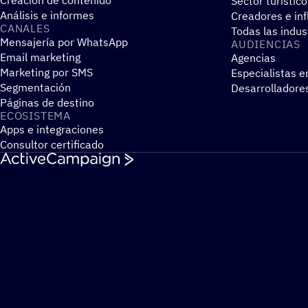
Creación de contenido
Sector turístico
Análisis e informes
Creadores e in
CANALES
Todas las indus
Mensajería por WhatsApp
AUDIEN­CIAS
Email marketing
Agencias
Marketing por SMS
Especialistas e
Segmentación
Desarrolladore
Páginas de destino
ECOSIS­TEMA
Apps e integraciones
Consultor certificado