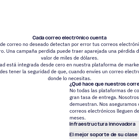
Cada correo electrónico cuenta
os de correo no deseado detectan por error tus correos electrón
ro. Una campaña perdida puede traer aparejada una pérdida d
valor de miles de dólares.
dad está integrada desde cero en nuestra plataforma de mark
des tener la seguridad de que, cuando envíes un correo electró
donde lo necesitas.
¿Qué hace que nues­tros correo
No todas las plataformas de co
gran tasa de entrega. Nosotros 
demuestran. Nos aseguramos d
correos electrónicos lleguen d
meses.
Infra­es­truc­tura innovadora
El mejor soporte de su clase