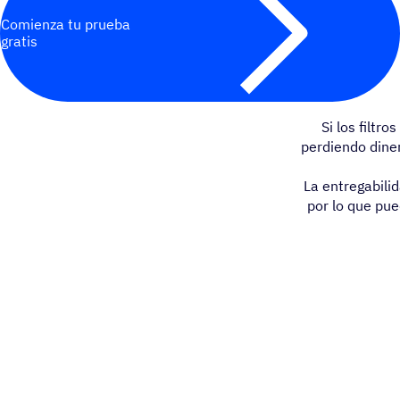
Comienza tu prueba
gratis
Si los filtr
perdiendo dine
La entregabili
por lo que pue