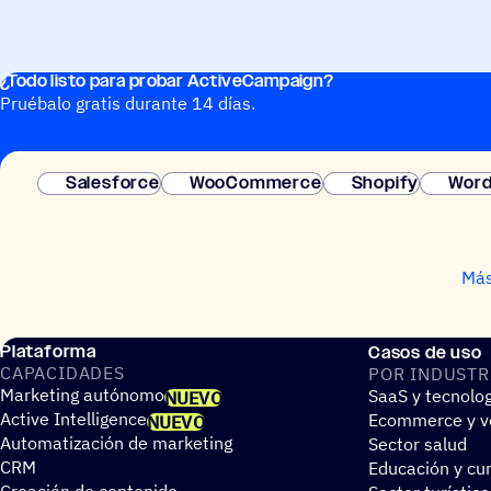
¿Todo listo para probar ActiveCampaign?
Pruébalo gratis durante 14 días.
Salesforce
WooCommerce
Shopify
Word
Más
Plataforma
Casos de uso
CAPA­CI­DA­DES
POR INDUS­TR
Marketing autónomo
SaaS y tecnolo
NUEVO
Active Intelligence
Ecommerce y ve
NUEVO
Automatización de marketing
Sector salud
CRM
Educación y cur