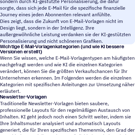
sondern durch KI-gestützte Personalisierung, die dafür
sorgte, dass sich jede E-Mail für die spezifische finanzielle
Journey eines jeden Abonnenten relevant anfühlte.
Dies zeigt, dass die Zukunft von E-Mail-Vorlagen nicht im
Design liegt, sondern in der Intelligenz. Ihre
außergewöhnliche Leistung verdanken sie der KI-gestützten
Personalisierung und nicht schöneren Grafiken.
Wich­tige E‑Mail-Vorla­gen­ka­te­go­rien (und wie KI bessere
Versionen erstellt)
Wenn Sie wissen, welche E-Mail-Vorlagentypen am häufigsten
nachgefragt werden und wie KI die einzelnen Kategorien
verändert, können Sie die größten Verkaufschancen für Ihr
Unternehmen erkennen. Im Folgenden werden die einzelnen
Kategorien mit spezifischen Anleitungen zur Umsetzung näher
erläutert.
Newsletter-Vorlagen
Traditionelle Newsletter-Vorlagen bieten saubere,
professionelle Layouts für den regelmäßigen Austausch von
Inhalten. KI geht jedoch noch einen Schritt weiter, indem sie
Ihre Inhaltsmuster analysiert und automatisch Layouts
generiert, die für Ihren spezifischen Themenmix, den Grad der