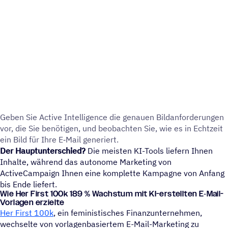
Geben Sie Active Intel­li­gence die genauen Bild­an­for­de­run­gen
vor, die Sie benö­ti­gen, und beob­ach­ten Sie, wie es in Echt­zeit
ein Bild für Ihre E‑Mail generiert.
Der Hauptunterschied?
Die meisten KI-Tools liefern Ihnen
Inhalte, während das autonome Marketing von
ActiveCampaign Ihnen eine komplette Kampagne von Anfang
bis Ende liefert.
Wie Her First 100k 189 % Wachs­tum mit KI-erstell­ten E‑Mail-
Vorla­gen erzielte
Her First 100k
, ein feministisches Finanzunternehmen,
wechselte von vorlagenbasiertem E-Mail-Marketing zu