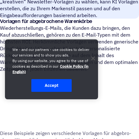
kreativen“ Newsletter-Vorlagen zu wählen, kann KI Vorlagen
erstellen, die zu Ihrem Markenstil passen und auf den
Eingabeaufforderungen basierend arbeiten.
Vorlagen für abgebrochene Warenkörbe
Wiederherstellungs-E-Mails, die Kunden dazu bringen, den
Kauf abzuschließen, gehören zu den E-Mail-Typen mit dem
höchsten ROI. Herkömmliche Vorlagen verwenden generische
Dringlichkeitstaktiken, aber KI erstellt personalisierte
We - and our partners - use cookies to deliver
Rückgewinnungssequenzen, die auf dem Inhalt des
our services and to show you ads.
By using our website, you agree to the use of
Warenkorbs, der Kaufhistorie des Kunden und dem optimalen
cookies as described in our
Cookie Policy (in
Zeitpunkt für jeden Einzelnen basieren.
English)
Accept
Diese Beispiele zeigen verschie­dene Vorla­gen für abge­bro­