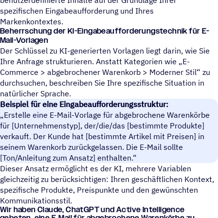
spezifischen Eingabeaufforderung und Ihres
Markenkontextes.
Beherrschung der KI-Eingabeaufforderungstechnik für E-
Mail-Vorlagen
Der Schlüssel zu KI-generierten Vorlagen liegt darin, wie Sie
Ihre Anfrage strukturieren. Anstatt Kategorien wie „E-
Commerce > abgebrochener Warenkorb > Moderner Stil“ zu
durchsuchen, beschreiben Sie Ihre spezifische Situation in
natürlicher Sprache.
Beispiel für eine Eingabeaufforderungsstruktur:
Erstelle eine E-Mail-Vorlage für abgebrochene Warenkörbe
für [Unternehmenstyp], der/die/das [bestimmte Produkte]
verkauft. Der Kunde hat [bestimmte Artikel mit Preisen] in
seinem Warenkorb zurückgelassen. Die E-Mail sollte
[Ton/Anleitung zum Ansatz] enthalten.“
Dieser Ansatz ermöglicht es der KI, mehrere Variablen
gleichzeitig zu berücksichtigen: Ihren geschäftlichen Kontext,
spezifische Produkte, Preispunkte und den gewünschten
Kommunikationsstil.
Wir haben Claude, ChatGPT und Active Intel­li­gence
gebeten, eine E‑Mail für abge­bro­chene Waren­körbe zu