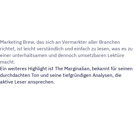
Marke­ting Brew, das sich an Vermark­ter aller Bran­chen
richtet, ist leicht verständ­lich und einfach zu lesen, was es zu
einer unter­halt­sa­men und dennoch umsetz­ba­ren Lektüre
macht.
Ein weiteres Highlight ist The Marginalian, bekannt für seinen
durchdachten Ton und seine tiefgründigen Analysen, die
aktive Leser ansprechen.