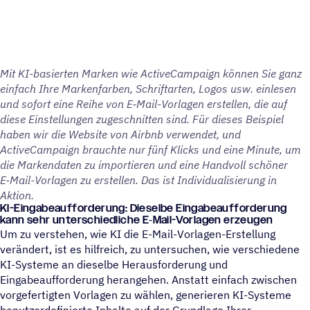
Mit KI-basier­ten Marken wie ActiveCampaign können Sie ganz
einfach Ihre Marken­far­ben, Schrift­ar­ten, Logos usw. einle­sen
und sofort eine Reihe von E‑Mail-Vorla­gen erstel­len, die auf
diese Einstel­lun­gen zuge­schnit­ten sind. Für dieses Beispiel
haben wir die Website von Airbnb verwen­det, und
ActiveCampaign brauchte nur fünf Klicks und eine Minute, um
die Marken­da­ten zu impor­tie­ren und eine Hand­voll schöner
E‑Mail-Vorla­gen zu erstel­len. Das ist Indi­vi­dua­li­sie­rung in
Aktion.
KI-Einga­be­auf­for­de­rung: Dieselbe Einga­be­auf­for­de­rung
kann sehr unter­schied­li­che E‑Mail-Vorla­gen erzeugen
Um zu verstehen, wie KI die E-Mail-Vorlagen-Erstellung
verändert, ist es hilfreich, zu untersuchen, wie verschiedene
KI-Systeme an dieselbe Herausforderung und
Eingabeaufforderung herangehen. Anstatt einfach zwischen
vorgefertigten Vorlagen zu wählen, generieren KI-Systeme
benutzerdefinierte Inhalte auf der Grundlage Ihrer