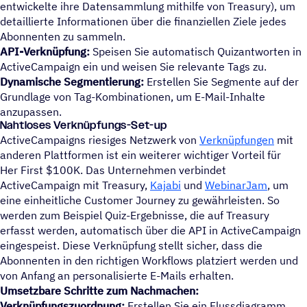
entwickelte ihre Datensammlung mithilfe von Treasury), um
detaillierte Informationen über die finanziellen Ziele jedes
Abonnenten zu sammeln.
API-Verknüpfung:
Speisen Sie automatisch Quizantworten in
ActiveCampaign ein und weisen Sie relevante Tags zu.
Dynamische Segmentierung:
Erstellen Sie Segmente auf der
Grundlage von Tag-Kombinationen, um E-Mail-Inhalte
anzupassen.
Nahtloses Verknüpfungs-Set-up
ActiveCampaigns riesiges Netzwerk von
Verknüpfungen
mit
anderen Plattformen ist ein weiterer wichtiger Vorteil für
Her First $100K. Das Unternehmen verbindet
ActiveCampaign mit Treasury,
Kajabi
und
WebinarJam
, um
eine einheitliche Customer Journey zu gewährleisten. So
werden zum Beispiel Quiz-Ergebnisse, die auf Treasury
erfasst werden, automatisch über die API in ActiveCampaign
eingespeist. Diese Verknüpfung stellt sicher, dass die
Abonnenten in den richtigen Workflows platziert werden und
von Anfang an personalisierte E-Mails erhalten.
Umsetzbare Schritte zum Nachmachen:
Verknüpfungszuordnung:
Erstellen Sie ein Flussdiagramm,