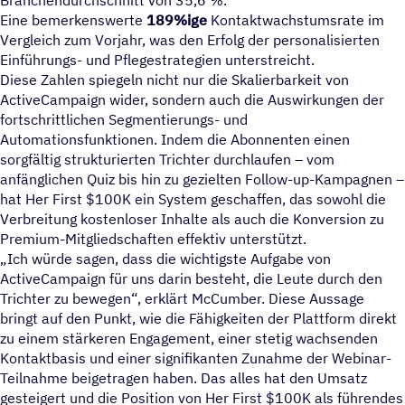
Branchendurchschnitt von 35,6 %.
Eine bemerkenswerte
189%ige
Kontaktwachstumsrate im
Vergleich zum Vorjahr, was den Erfolg der personalisierten
Einführungs- und Pflegestrategien unterstreicht.
Diese Zahlen spiegeln nicht nur die Skalierbarkeit von
ActiveCampaign wider, sondern auch die Auswirkungen der
fortschrittlichen Segmentierungs- und
Automationsfunktionen. Indem die Abonnenten einen
sorgfältig strukturierten Trichter durchlaufen – vom
anfänglichen Quiz bis hin zu gezielten Follow-up-Kampagnen –
hat Her First $100K ein System geschaffen, das sowohl die
Verbreitung kostenloser Inhalte als auch die Konversion zu
Premium-Mitgliedschaften effektiv unterstützt.
Ich würde sagen, dass die wichtigste Aufgabe von
ActiveCampaign für uns darin besteht, die Leute durch den
Trichter zu bewegen“, erklärt McCumber. Diese Aussage
bringt auf den Punkt, wie die Fähigkeiten der Plattform direkt
zu einem stärkeren Engagement, einer stetig wachsenden
Kontaktbasis und einer signifikanten Zunahme der Webinar-
Teilnahme beigetragen haben. Das alles hat den Umsatz
gesteigert und die Position von Her First $100K als führendes