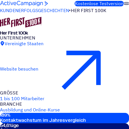
Weiter zum Inhalt
Kostenlose Testversion
KUNDENERFOLGSGESCHICHTEN
HER FIRST 100K
Her First 100k
UNTER­NEH­MEN
Vereinigte Staaten
Website besuchen
GRÖSSE
1 bis 100 Mitarbeiter
BRANCHE
Ausbildung und Online-Kurse
189
%
Haupt­sta­tis­ti­ken
Kontaktwachstum im Jahresvergleich
54,6
%ige