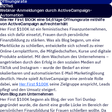
Öffnungsrate
212
Tsd.
Webinar-Anmeldungen durch ActiveCampaign-
Automation
Wie Her First $100K eine 54,6%ige Öffnungs­rate mithilfe
von ActiveCampaign aufrechterhält
Her First $100K ist ein feministisches Finanzunternehmen,
das sich dafür einsetzt, Frauen durch persönliche
Finanzbildung zu stärken. Was als Blog begann, um eine
Marktlücke zu schließen, entwickelte sich schnell zu einer
Online-Lernplattform, die Mitgliedschaften, Kurse und digitale
Produkte anbietet. Mit dem Wachstum des Unternehmens –
angetrieben durch den Erfolg in den sozialen Medien auf
TikTok und Instagram – wurde der Bedarf an einer
skalierbaren und automatisierten E-Mail-Marketinglösung
deutlich. Heute spielt ActiveCampaign eine zentrale Rolle
dabei, wie
Her First $100K
seine Zielgruppe anspricht, Leads
pflegt und den Umsatz steigert.
Vom Blog zum Unternehmen
Her First $100K begann als Blog, der von Tori Dunlap
gegründet wurde, die damit eine große Lücke im Bereich der
persönlichen Finanzbildung für Frauen schließen wollte. Da