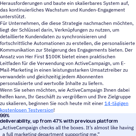
Herausforderungen und baute ein skalierbares System auf,
das kontinuierliches Wachstum und Kunden-Engagement
unterstützt.
Für Unternehmen, die diese Strategie nachmachen möchten,
liegt der Schlüssel darin, Verknüpfungen zu nutzen, um
detaillierte Kundendaten zu synchronisieren und
fortschrittliche Automationen zu erstellen, die personalisierte
Kommunikation zur Steigerung des Engagements bieten. Der
Ansatz von Her First $100K bietet einen praktischen
Leitfaden für die Verwendung von ActiveCampaign, um E-
Mail-Marketing in einen leistungsstarken Umsatztreiber zu
verwandeln und gleichzeitig jedem Abonnenten
personalisierte und wertvolle Inhalte zu liefern.
Wenn Sie sehen möchten, wie ActiveCampaign Ihnen dabei
helfen kann, Ihr Geschäft zu vergrößern und Ihre Zielgruppe
zu skalieren, beginnen Sie noch heute mit einer
14-tägigen
kostenlosen Testversion
!
99
%
University at Albany MBA for Executives
deliverability, up from 47% with previous platform
ActiveCampaign checks all the boxes. It’s almost like having
a full marketing department supporting me.“