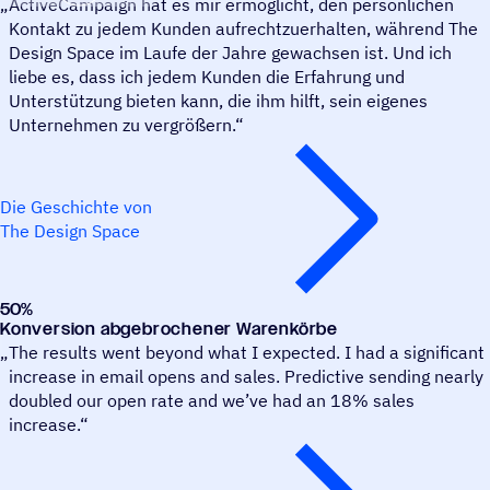
ActiveCampaign hat es mir ermöglicht, den persönlichen
Kontakt zu jedem Kunden aufrechtzuerhalten, während The
Design Space im Laufe der Jahre gewachsen ist. Und ich
liebe es, dass ich jedem Kunden die Erfahrung und
Unterstützung bieten kann, die ihm hilft, sein eigenes
Unternehmen zu vergrößern.“
Die Geschichte von
The Design Space
50
%
Desmistificando
Konversion abgebrochener Warenkörbe
The results went beyond what I expected. I had a significant
increase in email opens and sales. Predictive sending nearly
doubled our open rate and we’ve had an 18% sales
increase.“