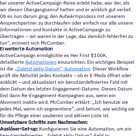
bei unserer ActiveCampaign-Reise erlebt habe, war der, als
wir diesen Übergangsanruf hatten und er wirklich gut verlief.
Ob es nun darum ging, den Aufwärmprozess mit unserem
Ansprechpartner zu durchlaufen oder einfach nur alle unsere
Informationen und Kontakte in ActiveCampaign zu
übertragen – wir waren in der Lage, das ziemlich fehlerfrei zu
tun“, erinnert sich McCumber.
Erweiterte Automation
ActiveCampaign ermöglichte es Her First $100K,
detaillierte
Automationen
einzurichten. Ein wichtiges Beispiel
ist die
Zuletzt aktiv Datum“-Automation
. Dieser Workflow
prüft die Aktivität jedes Kontakts – ob er E-Mails öffnet oder
anklickt – und aktualisiert ein benutzerdefiniertes Feld mit
dem Datum des letzten Engagement-Datums. Dieses Datum
löst dann Re-Engagement-Kampagnen aus, wenn ein
Abonnent inaktiv wird. McCumber erklärt: „Ich benutze sie
jedes Mal, wenn ich segmentiere“, und betont, wie wichtig sie
für die Pflege einer sauberen und aktiven Liste ist.
Umsetzbare Schritte zum Nachmachen:
Auslöser-Set-up:
Konfigurieren Sie eine Automation, um ein
benutzerdefiniertes „Zuletzt aktiv Datum“-Feld zu